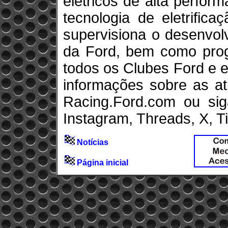
elétricos de alta perfor
tecnologia de eletrific
supervisiona o desenvol
da Ford, bem como pro
todos os Clubes Ford e 
informações sobre as at
Racing.Ford.com ou si
Instagram, Threads, X, T
Notícias
Página inicial