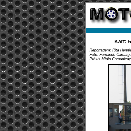
Kart: 
Reportagem: Rita Henni
Foto: Fernando Camarg
Práxis Mídia Comunica