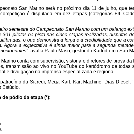
eonato San Marino será no próximo dia 11 de julho, que ter
 A competição é disputada em dez etapas (categorias F4, Cade
eiro semestre do Campeonato San Marino com um balanço ext
 301 pilotos na pista nas cinco etapas realizadas, disputas de 
uilibradas, o que demonstra a força e a credibilidade que a c
ta. Agora a expectativa é ainda maior para a segunda metad
mocionantes"
, avalia Paulo Maso, gestor do Kartódromo San M
arino conta com supervisão, vistoria e diretores de prova d
os, transmissão ao vivo no YouTube do kartódromo de todas a
onal e divulgação na imprensa especializada e regional.
trocínio da Sicredi, Mega Kart, Kart Machine, Dias Diesel, 
 Estúdio.
 de pódio da etapa (*):
a
a