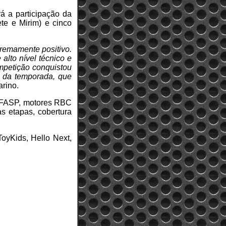
á a participação da
te e Mirim) e cinco
remamente positivo.
alto nível técnico e
ompetição conquistou
e da temporada, que
arino.
a FASP, motores RBC
s etapas, cobertura
ToyKids, Hello Next,