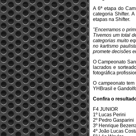
A 6ª etapa do Camp
categoria Shifter.
etapas na Shifter.
"Encerramos o prim
Tivemos um total de
categorias muito eq
no kartismo paulis
promete decisões e
O Campeonato San M
lacrados e sortead
fotográfica profissi
O campeonato tem pa
YHBrasil e Gandolfo
Confira o resultado
F4 JUNIOR
1º Lucas Perini
2º Pedro Gasparini
3º Henrique Bezerr
4º João Lucas Cost