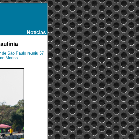
Notícias
-
aulínia
or de São Paulo reuniu 57
San Marino.