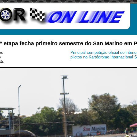
5ª etapa fecha primeiro semestre do San Marino em P
es
Principal competição oficial do interi
o
pilotos no Kartódromo Internacional 
ção