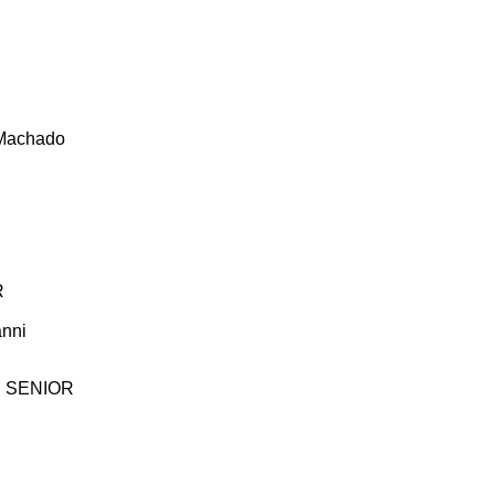
 Machado
n
R
anni
 SENIOR