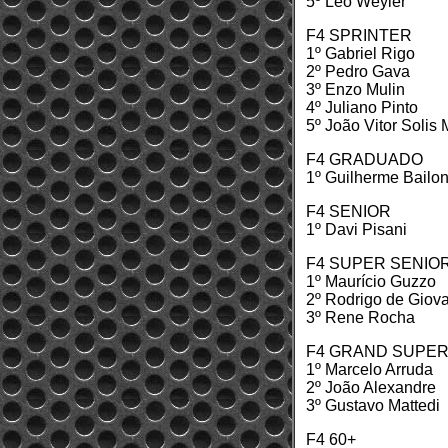
5º Léo Weyler
F4 SPRINTER
1º Gabriel Rigo
2º Pedro Gava
3º Enzo Mulin
4º Juliano Pinto
5º João Vitor Solis
F4 GRADUADO
1º Guilherme Bailo
F4 SENIOR
1º Davi Pisani
F4 SUPER SENIO
1º Maurício Guzzo
2º Rodrigo de Giov
3º Rene Rocha
F4 GRAND SUPER
1º Marcelo Arruda
2º João Alexandre
3º Gustavo Mattedi
F4 60+