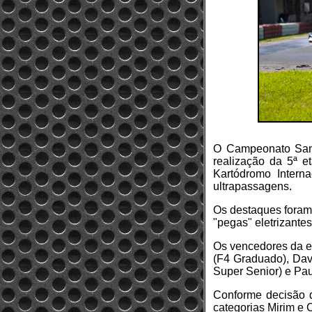
O Campeonato San 
realização da 5ª e
Kartódromo Intern
ultrapassagens.
Os destaques foram 
"pegas" eletrizante
Os vencedores da et
(F4 Graduado), Davi
Super Senior) e Pau
Conforme decisão d
categorias Mirim e 