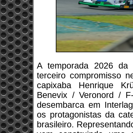
A temporada 2026 da 
terceiro compromisso ne
capixaba Henrique Kr
Benevix / Veronord / F-
desembarca em Interlag
os protagonistas da cat
brasileiro. Representand