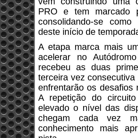
vem construindo uma c
PRO e tem marcado pr
consolidando-se com
deste início de temporad
A etapa marca mais um
acelerar no Autódromo
recebeu as duas prime
terceira vez consecutiva
enfrentarão os desafios
A repetição do circui
elevado o nível das dis
chegam cada vez m
conhecimento mais ap