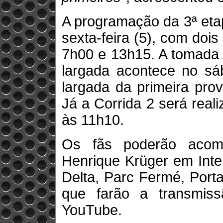
A programação da 3ª eta
sexta-feira (5), com dois
7h00 e 13h15. A tomada 
largada acontece no sá
largada da primeira pro
Já a Corrida 2 será real
às 11h10.
Os fãs poderão acom
Henrique Krüger em Inte
Delta, Parc Fermé, Port
que farão a transmis
YouTube.