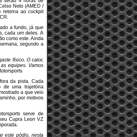
a serão 4 horas de
o Celso Neto (AMED /
 retorna ao cockpit
TCR.
ado a fundo, já que
s, cada um deles. A
ção como este. Ainda
e semana, segundo a
ste físico. O calor,
s as equipes. Vamos
Motorsports
fora da pista. Cada
 de uma trajetória
m mostrado a que veio
caminho, por motivos
torsports serve de
r seu Cupra Leon VZ
emporada.
r este pódio, nesta