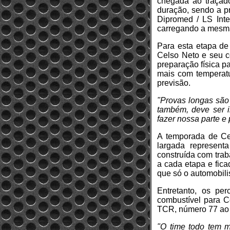
chegada ao traçad
duração, sendo a pr
Dipromed / LS Inte
carregando a mesma
Para esta etapa de
Celso Neto e seu c
preparação física p
mais com temperatu
previsão.
"Provas longas são 
também, deve ser i
fazer nossa parte e 
A temporada de Cel
largada represent
construída com traba
a cada etapa e fica
que só o automobili
Entretanto, os pe
combustível para C
TCR, número 77 ao l
"O time todo tem m