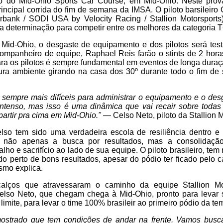
o do Mid-Ohio Sports Car Course, em Mid-Ohio. Neste prov
incipal corrida do fim de semana da IMSA. O piloto barsileir
rbank / SODI USA by Velocity Racing / Stallion Motorsports)
 determinação para competir entre os melhores da categoria 
 Mid-Ohio, o desgaste de equipamento e dos pilotos será test
ompanheiro de equipe, Raphael Reis farão o stints de 2 hora
ara os pilotos é sempre fundamental em eventos de longa dura
ra ambiente girando na casa dos 30º durante todo o fim d
sempre mais difíceis para administrar o equipamento e o desga
ntenso, mas isso é uma dinâmica que vai recair sobre toda
partir pra cima em Mid-Ohio."
— Celso Neto, piloto da Stallion 
so tem sido uma verdadeira escola de resiliência dentro e 
a não apenas a busca por resultados, mas a consolidação
lho e sacrifício ao lado de sua equipe. O piloto brasileiro, te
do perto de bons resultados, apesar do pódio ter ficado pelo 
smo explica.
rcalços que atravessaram o caminho da equipe Stallion Mo
elso Neto, que chegam chega à Mid-Ohio, pronto para leva
imite, para levar o time 100% brasileir ao primeiro pódio da t
ostrado que tem condições de andar na frente. Vamos busca