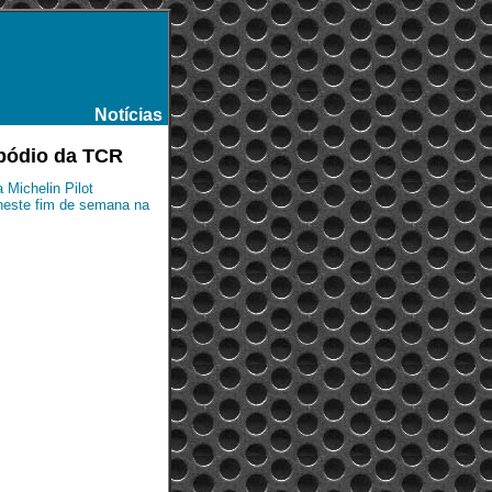
Notícias
-
 pódio da TCR
a Michelin Pilot
 neste fim de semana na