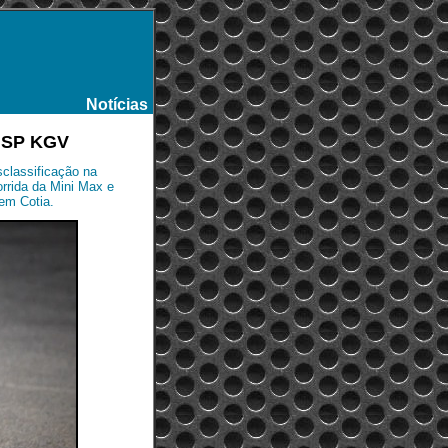
Notícias
-
a SP KGV
sclassificação na
orrida da Mini Max e
em Cotia.