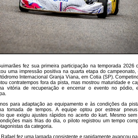
Guimarães fez sua primeira participação na temporada 2026
ou uma impressão positiva na quarta etapa do campeonato, 
tódromo Internacional Granja Viana, em Cotia (SP). Competin
entou contratempos fora da pista, mas mostrou maturidade e c
ma vitória de recuperação e encerrar o evento no pódio, 
pa.
reinos para adaptação ao equipamento e às condições da pista
 na tomada de tempos. A equipe optou por estrear pneu
ário que exigiu ajustes rápidos no acerto do kart. Mesmo sem
condições mais frias do dia, o piloto registrou um tempo com
otagonistas da categoria.
, Rafael fez uma largada consistente e rapidamente avançou par