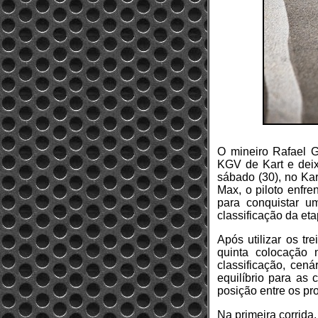
O mineiro Rafael 
KGV de Kart e deix
sábado (30), no Kar
Max, o piloto enfr
para conquistar u
classificação da eta
Após utilizar os t
quinta colocação
classificação, cen
equilíbrio para as 
posição entre os pr
Na primeira corrida