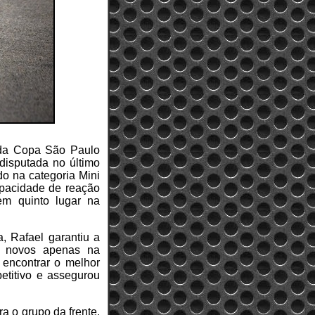
 da Copa São Paulo
disputada no último
do na categoria Mini
apacidade de reação
em quinto lugar na
, Rafael garantiu a
s novos apenas na
 encontrar o melhor
petitivo e assegurou
a o grupo da frente.