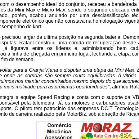
om o desempenho ideal do conjunto, recebeu a bandeirada e
res da Mini Max e Micro Max, sendo o segundo colocado entr
ltado, porém, acabou anulado por uma desclassificação téc
omponente eletrônico que não constava na homologação vigente
desempenho do kart.
 precisou largar da última posição na segunda bateria. Demo
disputas, Rafael construiu uma corrida de recuperação desde 
 já figurava entre os líderes e, administrando bem cad
zou a linha de chegada em primeiro lugar, fechando a etapa c
 fim de semana.
 voltar para a Granja Viana e disputar uma etapa da Mini Max.
e onde as corridas são sempre muito equilibradas. A vitória
uimos nos manter concentrados mesmo depois do que acontece
 mais motivado para as próximas oportunidades"
, afirmou Ra
integra a equipe Speed Racing e conta com o suporte da V
esponsável pela telemetria. Já os motores e carburadores usa
orts. O piloto tem patrocínio das empresas DCIT Tecnologi
to de carreira realizado pela MotorBiz, sob a direção de Rica