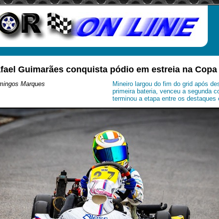
afael Guimarães conquista pódio em estreia na Cop
omingos Marques
Mineiro largou do fim do grid após de
primeira bateria, venceu a segunda c
terminou a etapa entre os destaques 