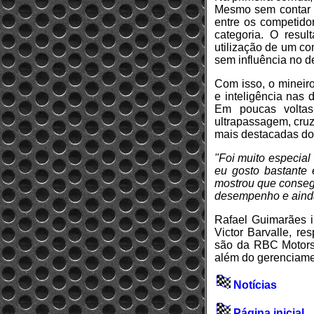
Mesmo sem contar c
entre os competido
categoria. O resu
utilização de um c
sem influência no 
Com isso, o mineiro
e inteligência nas 
Em poucas voltas
ultrapassagem, cru
mais destacadas do
"Foi muito especial
eu gosto bastante 
mostrou que conseg
desempenho e ainda
Rafael Guimarães 
Victor Barvalle, r
são da RBC Motorsp
além do gerenciamen
Notícias
Página inicial