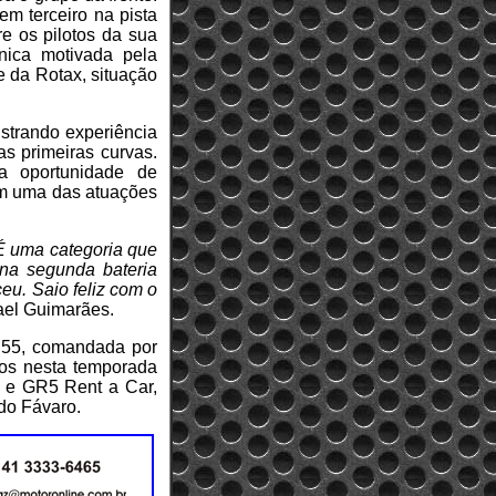
m terceiro na pista
e os pilotos da sua
nica motivada pela
 da Rotax, situação
nstrando experiência
as primeiras curvas.
a oportunidade de
om uma das atuações
 É uma categoria que
 na segunda bateria
u. Saio feliz com o
fael Guimarães.
B55, comandada por
dos nesta temporada
a e GR5 Rent a Car,
rdo Fávaro.