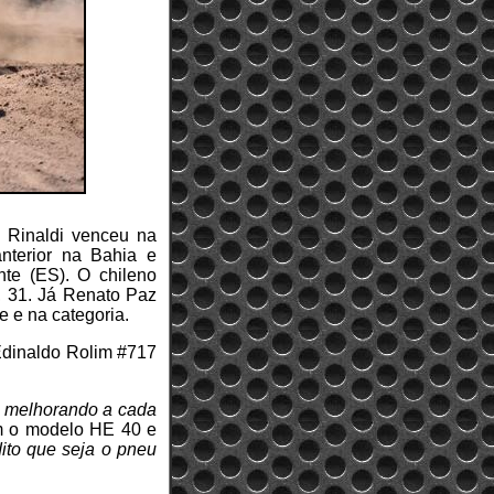
m Rinaldi venceu na
anterior na Bahia e
te (ES). O chileno
, 31. Já Renato Paz
e e na categoria.
 Edinaldo Rolim #717
ui melhorando a cada
com o modelo HE 40 e
dito que seja o pneu