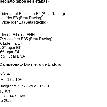
peonato (após seis etapas)
íder geral Elite e na E2 (Beta Racing)
– Líder E3 (Beta Racing)
– Vice-líder EJ (Beta Racing)
Líder na E4 e na ENH
: Vice-líder E35 (Beta Racing)
: Líder na EF
 3º lugar EF
6º lugar E4
: 5º lugar ENA
 Campeonato Brasileiro de Enduro
 8/3 ☑️
BA – 17 a 19/4☑️
Imigrante / ES – 29 a 31/5 ☑️
3 a 5/7
 PR – 14 a 16/8
 a 20/9