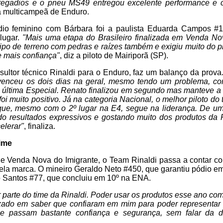
rregadios e o pneu MS49 entregou excelente performance e 
na multicampeã de Enduro.
dio feminino com Bárbara foi a paulista Eduarda Campos #1
 lugar.
"Mais uma etapa do Brasileiro finalizada em Venda No
tipo de terreno com pedras e raízes também e exigiu muito do p
e mais confiança"
, diz a piloto de Mairiporã (SP).
sultor técnico Rinaldi para o Enduro, faz um balanço da prova
enceu os dois dias na geral, mesmo tendo um problema, con
última Especial. Renato finalizou em segundo mas manteve a 
foi muito positivo. Já na categoria Nacional, o melhor piloto do 
e, mesmo com o 2º lugar na E4, segue na liderança. De um
ndo resultados expressivos e gostando muito dos produtos da 
elerar"
, finaliza.
time
de Venda Nova do Imigrante, o Team Rinaldi passa a contar co
ela marca. O mineiro Geraldo Neto #450, que garantiu pódio e
o Santos #77, que concluiu em 10º na ENA.
er parte do time da Rinaldi. Poder usar os produtos esse ano co
lizado em saber que confiaram em mim para poder representar
e passam bastante confiança e segurança, sem falar da du