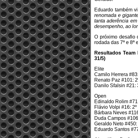
Eduardo também vi
renomada e gigant
tanta aderência em 
desempenho, ao lon
O próximo desafio d
rodada das 7ª e 8ª 
Resultados Team R
31/5)
Elite
Camilo Herrera #83: 
Renato Paz #101: 2º
Danilo Sfalsin #21: 
Open
Edinaldo Rolim #717
Flávio Volpi #16: 2º
Bárbara Neves #116
Duda Campos #106:
Geraldo Neto #450: 
Eduardo Santos #77