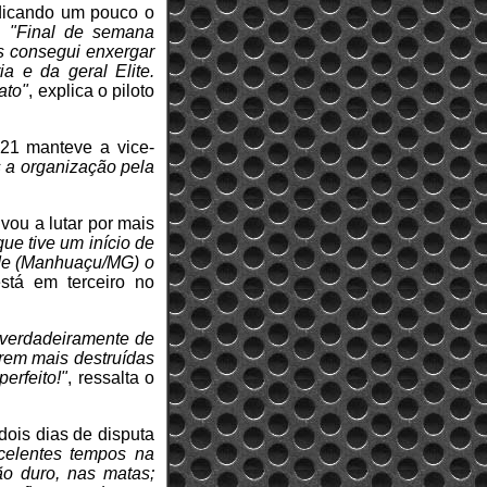
dicando um pouco o
o.
"Final de semana
s consegui enxergar
a e da geral Elite.
ato"
, explica o piloto
#21 manteve a vice-
s a organização pela
vou a lutar por mais
ue tive um início de
ade (Manhuaçu/MG) o
stá em terceiro no
 verdadeiramente de
arem mais destruídas
erfeito!"
, ressalta o
dois dias de disputa
celentes tempos na
ão duro, nas matas;