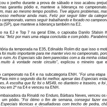
ou o joelho durante a prova de sábado e isso acabou preju
as garantiu pódio e, manteve a liderança no campeonat
m, mas ao mesmo tempo positivo. Tive alguns problemas, ma
sso melhorar ainda mais. Feliz por seguir líder da categori
 campeonato, vamos seguir trabalhando e focado no campeon
ta (SP), que manteve a liderança também na E2.
 na EJ e Top 7 na geral Elite, o capixaba Danilo Sfalsin 
ria:
"feliz por mais uma etapa concluída e com pódio. Parabén
tória da temporada na E35, Edinaldo Rolim diz que isso o moti
ia foi muito importante para me manter vivo no campeonato, porq
 ruim. As Especiais são bem parecidas com a da minha cid
muito à vontade neste circuito"
, explicou o mineiro que e
a o campeonato na E4 e na subcategoria ENH.
"Foi uma etapa
Para mim o segundo dia foi melhor, apesar das Especiais est
s. A escolha que fiz foi o MS49, no dianteiro e traseiro, e foi p
inou em 2º na E4 e venceu na ENH.
embaixadora da Rinaldi no Enduro, Bárbara Neves, venceu os 
s um pódio.
"Foi ótimo o fim de semana, consegui fazer ex
. Especiais técnicas e desafiadoras com trecho de pedra, ch