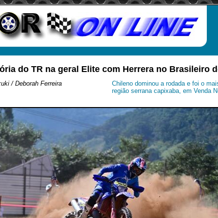
tória do TR na geral Elite com Herrera no Brasileiro
ki / Deborah Ferreira
Chileno dominou a rodada e foi o mai
região serrana capixaba, em Venda N