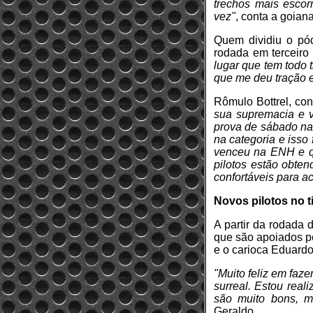
trechos mais esco
vez"
, conta a goia
Quem dividiu o pó
rodada em terceiro
lugar que tem todo 
que me deu tração 
Rômulo Bottrel, con
sua supremacia e v
prova de sábado na 
na categoria e isso 
venceu na ENH e qu
pilotos estão obte
confortáveis para ac
Novos pilotos no 
A partir da rodada 
que são apoiados p
e o carioca Eduard
"Muito feliz em faz
surreal. Estou rea
são muito bons, m
Geraldo.