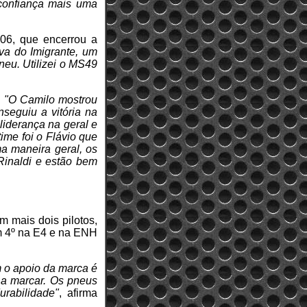
confiança mais uma
06, que encerrou a
va do Imigrante, um
neu. Utilizei o MS49
.
"O Camilo mostrou
seguiu a vitória na
liderança na geral e
time foi o Flávio que
a maneira geral, os
Rinaldi e estão bem
m mais dois pilotos,
m 4º na E4 e na ENH
m o apoio da marca é
 a marcar. Os pneus
rabilidade"
, afirma