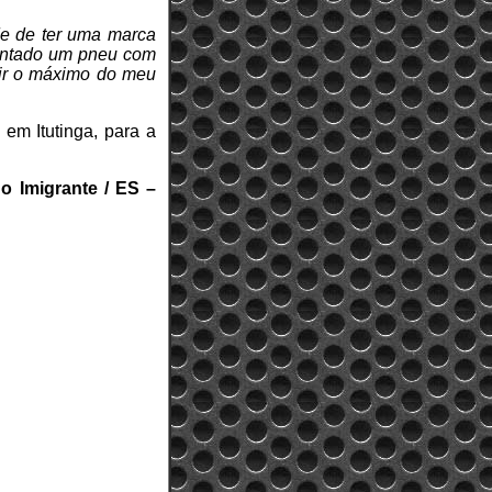
de de ter uma marca
entado um pneu com
rair o máximo do meu
 em Itutinga, para a
o Imigrante / ES –