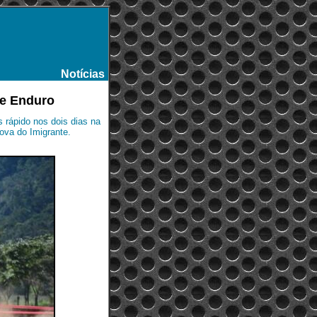
Notícias
-
 de Enduro
s rápido nos dois dias na
ova do Imigrante.