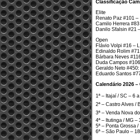
Classificação Cam
Elite
Renato Paz #101 – L
Camilo Herrera #83 
Danilo Sfalsin #21 
Open
Flávio Volpi #16 – 
Edinaldo Rolim #717
Bárbara Neves #116
Duda Campos #106:
Geraldo Neto #450: 
Eduardo Santos #77
Calendário 2026 –
1ª – Itajaí / SC – 6 a
2ª – Castro Alves / 
3ª – Venda Nova do 
4ª – Itutinga / MG – 
5ª – Ponta Grossa /
6ª – São Paulo – 18