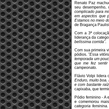
Renato Paz machuc
seu desempenho, m
complicado para mi
em aspectos que po
Estamos no meio do
de Bragança Paulis
Com a 3ª colocação
liderança da catego
belíssima corrida".
Com sua primeira vi
pódios.
"Essa vitór
temporada um pouco
que me fez sentir 
campeonato.
Flávio Volpi lider
Enduro, muito boa. 
e com bastante raíze
capixaba, que term
Pódio feminino - A 
e comemorou mai
categoria feminina