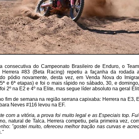
da consecutiva do Campeonato Brasileiro de Enduro, o Tea
o Herrera #83 (Beta Racing) repetiu a façanha da rodada 
 do pódio novamente, desta vez, em Venda Nova do Imigran
5ª e 6ª etapas) e foi o mais rápido no sábado, 30, e domingo
oi 2º na E2 e 4º na Elite, mas segue líder absoluto na geral Elit
 no fim de semana na região serrana capixaba: Herrera na E3,
rbara Neves #116 levou na EF.
te com a vitória, a prova foi muito legal e as Especiais top. F
leno, natural de Talca. Herrera competiu, pela primeira vez, 
enho:
"gostei muito, ofereceu melhor tração nas curvas e acre
."