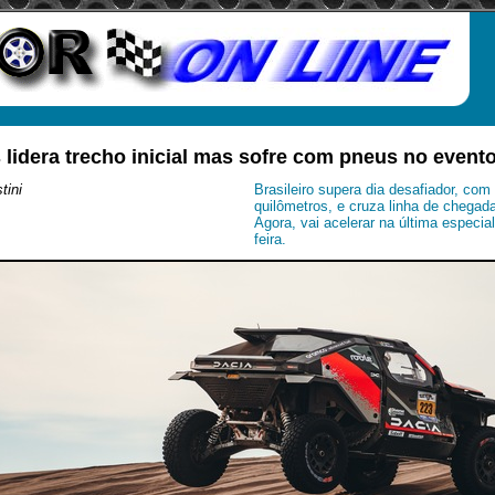
 lidera trecho inicial mas sofre com pneus no event
tini
Brasileiro supera dia desafiador, com
quilômetros, e cruza linha de chegad
Agora, vai acelerar na última especia
feira.