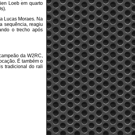
stien Loeb em quarto
s).
ara Lucas Moraes. Na
Na sequência, reagiu
ando o trecho após
al campeão da W2RC,
olocação. É também o
 tradicional do rali