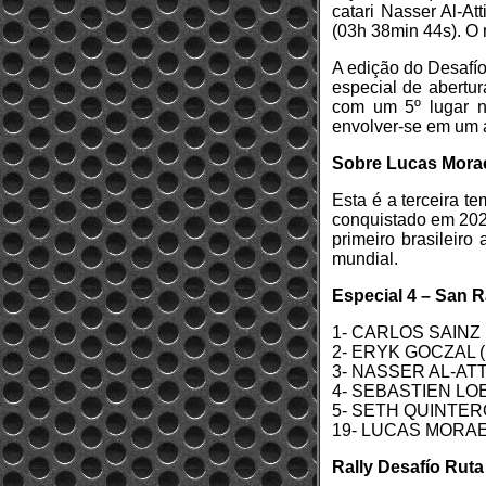
catari Nasser Al-At
(03h 38min 44s). O 
A edição do Desafío
especial de abertur
com um 5º lugar n
envolver-se em um 
Sobre Lucas Mora
Esta é a terceira 
conquistado em 2025
primeiro brasileiro
mundial.
Especial 4 – San R
1- CARLOS SAINZ (
2- ERYK GOCZAL (P
3- NASSER AL-ATTI
4- SEBASTIEN LOEB
5- SETH QUINTERO
19- LUCAS MORAES 
Rally Desafío Ruta