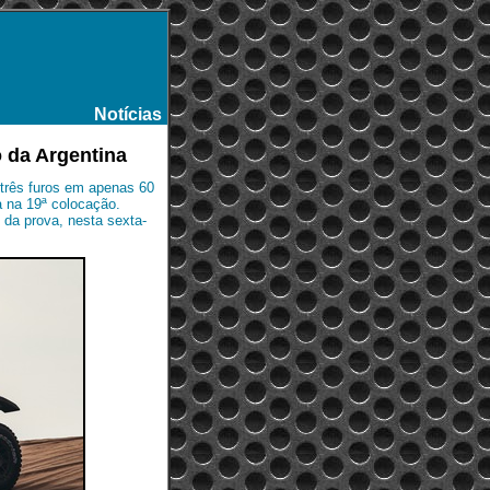
Notícias
-
o da Argentina
 três furos em apenas 60
a na 19ª colocação.
l da prova, nesta sexta-