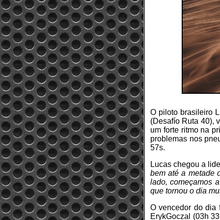
O piloto brasileiro
(Desafío Ruta 40), 
um forte ritmo na 
problemas nos pneu
57s.
Lucas chegou a lid
bem até a metade d
lado, começamos a 
que tornou o dia muit
O vencedor do dia 
ErykGoczal (03h 33