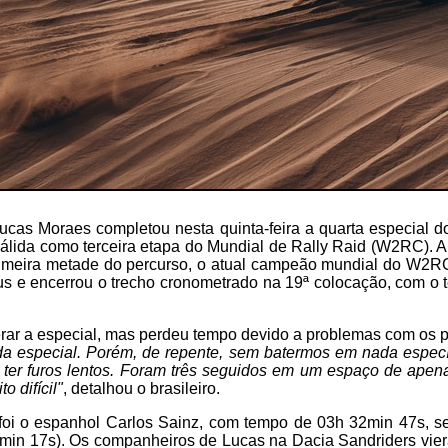
 Lucas Moraes completou nesta quinta-feira a quarta especial d
válida como terceira etapa do Mundial de Rally Raid (W2RC). 
primeira metade do percurso, o atual campeão mundial do W2RC
s e encerrou o trecho cronometrado na 19ª colocação, com o
erar a especial, mas perdeu tempo devido a problemas com os 
a especial. Porém, de repente, sem batermos em nada específ
ter furos lentos. Foram três seguidos em um espaço de apena
o difícil"
, detalhou o brasileiro.
foi o espanhol Carlos Sainz, com tempo de 03h 32min 47s, s
min 17s). Os companheiros de Lucas na Dacia Sandriders vie