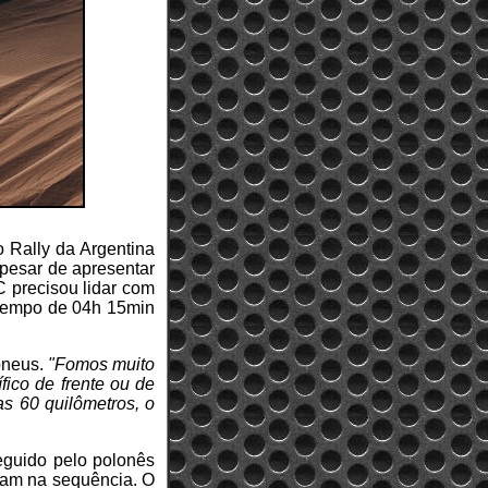
o Rally da Argentina
Apesar de apresentar
 precisou lidar com
 tempo de 04h 15min
pneus.
"Fomos muito
ico de frente ou de
s 60 quilômetros, o
eguido pelo polonês
ram na sequência. O