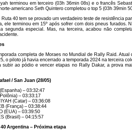
tiyah terminou em terceiro (03h 36min 08s) e o francês Seba
norte-americano Seth Quintero completou o top 5 (03h 39min 50
 Ruta 40 tem se provado um verdadeiro teste de resistência p
a, ele terminou em 15º após sofrer com dois pneus furados. 
a segunda especial. Mas, na terceira, acabou não complet
acidente.
es
temporada completa de Moraes no Mundial de Rally Raid. Atu
, o piloto já havia encerrado a temporada 2024 na terceira c
 a subir ao pódio e vencer etapas no Rally Dakar, a prova mais
afael / San Juan (28/05)
Espanha) – 03:32:47
olônia) – 03:33:17
YAH (Catar) – 03:36:08
 (França) – 03:38:44
 (EUA) – 03:39:50
(Brasil) – 04:15:57
 40 Argentina – Próxima etapa