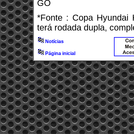
GO
*Fonte : Copa Hyundai
terá rodada dupla, compl
Notícias
Página inicial