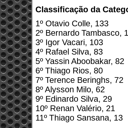
Classificação da Catego
1º Otavio Colle, 133
2º Bernardo Tambasco, 
3º Igor Vacari, 103
4º Rafael Silva, 83
5º Yassin Aboobakar, 82
6º Thiago Rios, 80
7º Terence Beringhs, 72
8º Alysson Milo, 62
9º Edinardo Silva, 29
10º Renan Valério, 21
11º Thiago Sansana, 13