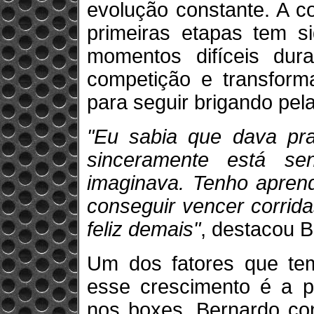
evolução constante. A c
primeiras etapas tem si
momentos difíceis dur
competição e transform
para seguir brigando pel
"Eu sabia que dava pr
sinceramente está s
imaginava. Tenho aprend
conseguir vencer corrid
feliz demais"
, destacou 
Um dos fatores que tem
esse crescimento é a p
nos boxes. Bernardo con