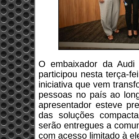
O embaixador da Audi d
participou nesta terça-f
iniciativa que vem trans
pessoas no país ao long
apresentador esteve pr
das soluções compacta
serão entregues a comun
com acesso limitado à ele