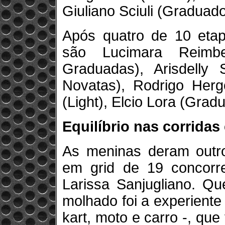
Giuliano Sciuli (Graduado
Após quatro de 10 etap
são Lucimara Reimb
Graduadas), Arisdelly
Novatas), Rodrigo Hergo
(Light), Elcio Lora (Grad
Equilíbrio nas corrida
As meninas deram outr
em grid de 19 concorre
Larissa Sanjugliano. Q
molhado foi a experient
kart, moto e carro -, qu