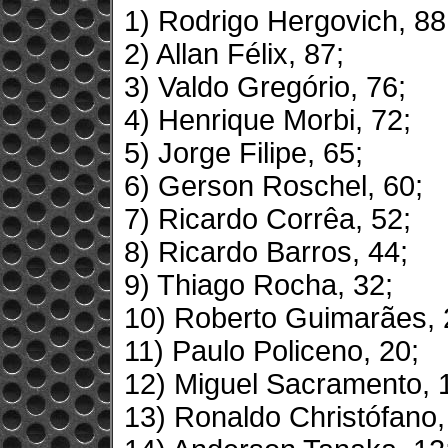
1) Rodrigo Hergovich, 88
2) Allan Félix, 87;
3) Valdo Gregório, 76;
4) Henrique Morbi, 72;
5) Jorge Filipe, 65;
6) Gerson Roschel, 60;
7) Ricardo Corrêa, 52;
8) Ricardo Barros, 44;
9) Thiago Rocha, 32;
10) Roberto Guimarães, 
11) Paulo Policeno, 20;
12) Miguel Sacramento, 
13) Ronaldo Christófano,