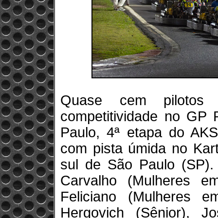
Quase cem pilotos
competitividade no GP 
Paulo, 4ª etapa do AKSP
com pista úmida no Kart
sul de São Paulo (SP)
Carvalho (Mulheres e
Feliciano (Mulheres 
Hergovich (Sênior), J