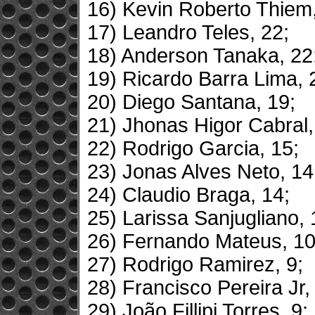
16) Kevin Roberto Thiem,
17) Leandro Teles, 22;
18) Anderson Tanaka, 22
19) Ricardo Barra Lima, 
20) Diego Santana, 19;
21) Jhonas Higor Cabral,
22) Rodrigo Garcia, 15;
23) Jonas Alves Neto, 14
24) Claudio Braga, 14;
25) Larissa Sanjugliano, 
26) Fernando Mateus, 10
27) Rodrigo Ramirez, 9;
28) Francisco Pereira Jr,
29) João Fillipi Torres, 9;