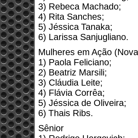
3) Rebeca Machado;
4) Rita Sanches;
5) Jéssica Tanaka;
6) Larissa Sanjugliano.
Mulheres em Ação (Nova
1) Paola Feliciano;
2) Beatriz Marsili;
3) Cláudia Leite;
4) Flávia Corrêa;
5) Jéssica de Oliveira;
6) Thais Ribs.
Sênior