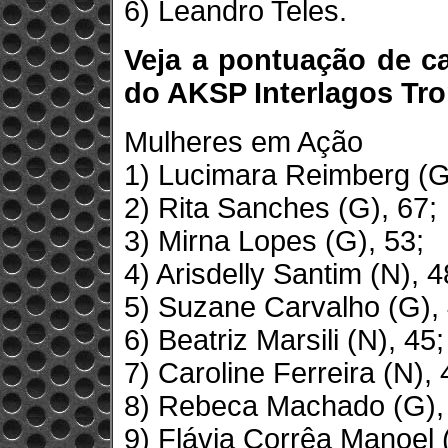
6) Leandro Teles.
Veja a pontuação de ca
do AKSP Interlagos Tr
Mulheres em Ação
1) Lucimara Reimberg (G
2) Rita Sanches (G), 67;
3) Mirna Lopes (G), 53;
4) Arisdelly Santim (N), 4
5) Suzane Carvalho (G), 
6) Beatriz Marsili (N), 45;
7) Caroline Ferreira (N), 
8) Rebeca Machado (G),
9) Flávia Corrêa Manoel 