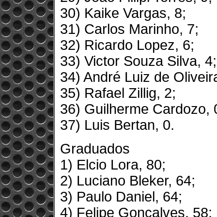
30) Kaike Vargas, 8;
31) Carlos Marinho, 7;
32) Ricardo Lopez, 6;
33) Victor Souza Silva, 4;
34) André Luiz de Oliveira
35) Rafael Zillig, 2;
36) Guilherme Cardozo, 
37) Luis Bertan, 0.
Graduados
1) Elcio Lora, 80;
2) Luciano Bleker, 64;
3) Paulo Daniel, 64;
4) Felipe Gonçalves, 58;