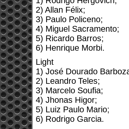
1) Rodrigo Hergovich;
2) Allan Félix;
3) Paulo Policeno;
4) Miguel Sacramento;
5) Ricardo Barros;
6) Henrique Morbi.
Light
1) José Dourado Barboz
2) Leandro Teles;
3) Marcelo Soufia;
4) Jhonas Higor;
5) Luiz Paulo Mario;
6) Rodrigo Garcia.