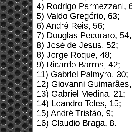
4) Rodrigo Parmezzani, 
5) Valdo Gregório, 63;
6) André Reis, 56;
7) Douglas Pecoraro, 54;
8) José de Jesus, 52;
8) Jorge Roque, 48;
9) Ricardo Barros, 42;
11) Gabriel Palmyro, 30;
12) Giovanni Guimarães,
13) Gabriel Medina, 21;
14) Leandro Teles, 15;
15) André Tristão, 9;
16) Claudio Braga, 8.