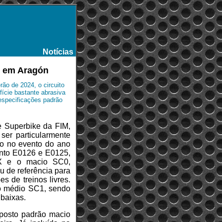
Notícias
-
le em Aragón
ão de 2024, o circuito
ície bastante abrasiva
 especificações padrão
 Superbike da FIM,
ser particularmente
sso no evento do ano
ento E0126 e E0125,
X e o macio SC0,
u de referência para
s de treinos livres.
 o médio SC1, sendo
baixas.
mposto padrão macio