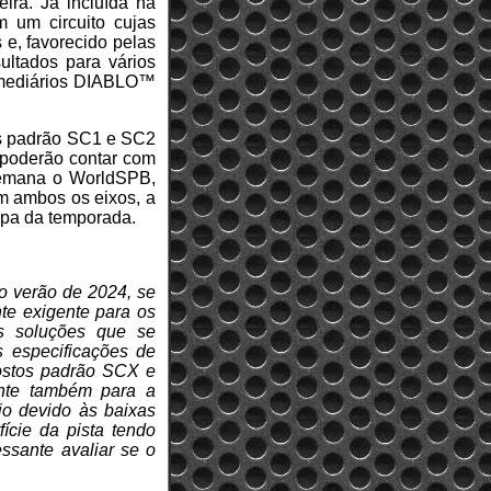
ira. Já incluída na
m um circuito cujas
e, favorecido pelas
ultados para vários
ermediários DIABLO™
as padrão SC1 e SC2
 poderão contar com
semana o WorldSPB,
m ambos os eixos, a
pa da temporada.
no verão de 2024, se
te exigente para os
s soluções que se
s especificações de
ostos padrão SCX e
ente também para a
io devido às baixas
ície da pista tendo
ssante avaliar se o