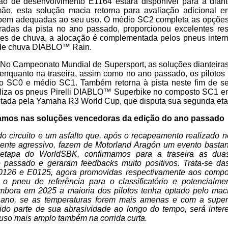
ão de desenvolvimento E1164 estará disponível para a diante
ão, esta solução macia retorna para avaliação adicional e
o bem adequadas ao seu uso. O médio SC2 completa as opções 
adas da pista no ano passado, proporcionou excelentes res
ões de chuva, a alocação é complementada pelos pneus int
 de chuva DIABLO™ Rain.
. No Campeonato Mundial de Supersport, as soluções dianteir
 enquanto na traseira, assim como no ano passado, os pilotos
o SC0 e médio SC1. Também retorna à pista neste fim de 
liza os pneus Pirelli DIABLO™ Superbike no composto SC1 e
ada pela Yamaha R3 World Cup, que disputa sua segunda eta
amos nas soluções vencedoras da edição do ano passado
 do circuito e um asfalto que, após o recapeamento realizado 
mente agressivo, fazem de Motorland Aragón um evento bastan
 etapa do WorldSBK, confirmamos para a traseira as dua
passado e geraram feedbacks muito positivos. Trata-se da
0126 e E0125, agora promovidas respectivamente aos comp
 pneu de referência para o classificatório e potencialm
bora em 2025 a maioria dos pilotos tenha optado pelo mac
 ano, se as temperaturas forem mais amenas e com a superf
ido parte de sua abrasividade ao longo do tempo, será intere
uso mais amplo também na corrida curta.