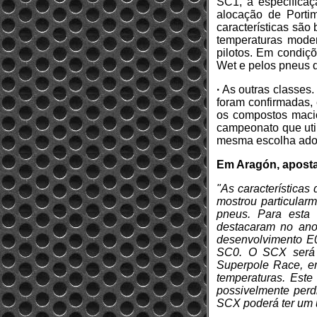
SC1, a especificaç
alocação de Portim
características sã
temperaturas moder
pilotos. Em condiç
Wet e pelos pneus
·
As outras classes
foram confirmadas,
os compostos maci
campeonato que uti
mesma escolha adot
Em Aragón, apost
"As características
mostrou particular
pneus. Para esta
destacaram no ano 
desenvolvimento E
SC0. O SCX será o
Superpole Race, em
temperaturas. Este
possivelmente perd
SCX poderá ter um 