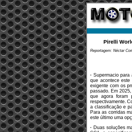
Pirelli Wor
Reportagem: Néctar Co
·
Supermacio para a
que acontece este 
exigente com os pne
passado. Em 2025, 
que agora foram
respectivamente. Co
a classificação e p
Para as corridas m
este último uma op
·
Duas soluções mac