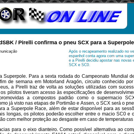
ldSBK / Pirelli confirma o pneu SCX para a Superpo
municação
Após o recapeamento realizado no ver
espanhol conta agora com uma superf
e a Pirelli decidiu apostar nas novas
SCX e SC0.
 Superpole. Para a sexta rodada do Campeonato Mundial de
fim de semana em Motorland Aragón, circuito conhecido por 
us, a Pirelli traz de volta as soluções utilizadas com suce
os pilotos tiveram acesso às especificações de desenvolvim
 promovidas a compostos padrão como o supermacio SC
mo já visto nas etapas de Portimão e Assen, o SCX será o pne
ara a Superpole Race, além de estar disponível para as sessõe
ais longas, os pilotos poderão escolher entre o macio SC0 e
ção com melhor proteção ao desgaste em caso de temperaturas 
ias para o eixo dianteiro. Como possível alternativa ao co