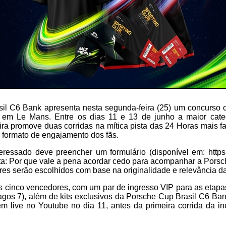
il C6 Bank apresenta nesta segunda-feira (25) um concurso c
a em Le Mans. Entre os dias 11 e 13 de junho a maior cat
ra promove duas corridas na mítica pista das 24 Horas mais 
 formato de engajamento dos fãs.
nteressado deve preencher um formulário (disponível em: https
ta: Por que vale a pena acordar cedo para acompanhar a Porsc
s serão escolhidos com base na originalidade e relevância da
 cinco vencedores, com um par de ingresso VIP para as etapa
lagos 7), além de kits exclusivos da Porsche Cup Brasil C6 B
m live no Youtube no dia 11, antes da primeira corrida da in