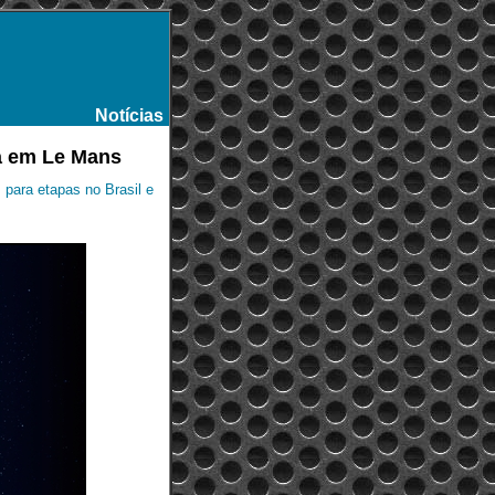
Notícias
-
da em Le Mans
 para etapas no Brasil e