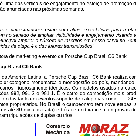
 é uma das verticais de engajamento no esforço de promoção 
rão anunciadas nas próximas semanas.
tos e patrocinadores estão com altas expectativas para a e
em no sentido de ampliar visibilidade e engajamento visando a c
rincipal ampliar o número de inscritos em nosso canal no Yo
ridas da etapa 4 e das futuras transmissões”
tora de marketing e evento da Porsche Cup Brasil C6 Bank
up Brasil C6 Bank:
 da América Latina, a Porsche Cup Brasil C6 Bank realiza ca
aior categoria monomarca e monogestão do país, mandando p
carros, rigorosamente idênticos. Os modelos usados na cate
ões 992, 991-2 e 991-1. É o carro de competição mais pro
corridas tanto em eventos-suporte de categorias como F1, 2
tos proprietários. No Brasil o campeonato tem nove etapas, 
 de até 30 minutos cada) e três de endurance, com provas 
mam tripulações de duplas ou trios.