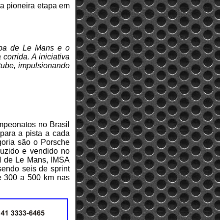
da pioneira etapa em
tapa de Le Mans e o
orrida. A iniciativa
utube, impulsionando
mpeonatos no Brasil
ara a pista a cada
goria são o Porsche
duzido e vendido no
4H de Le Mans, IMSA
sendo seis de sprint
de 300 a 500 km nas