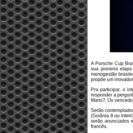
A Porsche Cup Bras
sua pioneira etap
monogestão brasilei
propõe um inovador
Pra participar, o i
responder a pergun
Mans?. Os vencedore
Serão contemplados
(Goiânia 8 ou Inter
serão anunciados e
francês.