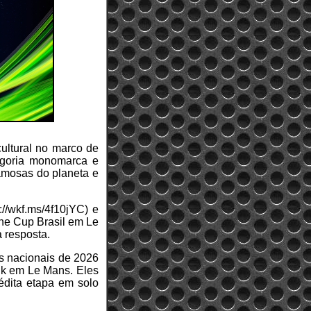
ultural no marco de
egoria monomarca e
famosas do planeta e
://wkf.ms/4f10jYC) e
he Cup Brasil em Le
 resposta.
s nacionais de 2026
ank em Le Mans. Eles
édita etapa em solo