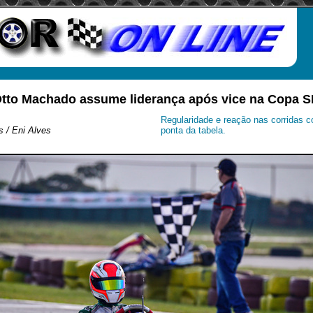
Otto Machado assume liderança após vice na Copa S
Regularidade e reação nas corridas c
s / Eni Alves
ponta da tabela.