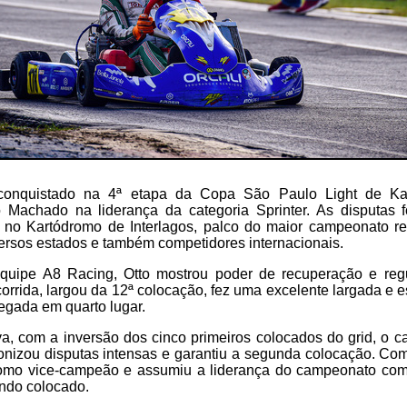
onquistado na 4ª etapa da Copa São Paulo Light de Kar
Machado na liderança da categoria Sprinter. As disputas 
, no Kartódromo de Interlagos, palco do maior campeonato re
versos estados e também competidores internacionais.
quipe A8 Racing, Otto mostrou poder de recuperação e regu
corrida, largou da 12ª colocação, fez uma excelente largada e e
hegada em quarto lugar.
, com a inversão dos cinco primeiros colocados do grid, o c
agonizou disputas intensas e garantiu a segunda colocação. Com
como vice-campeão e assumiu a liderança do campeonato com
undo colocado.