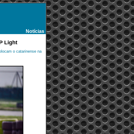
Notícias
-
P Light
olocam o catarinense na