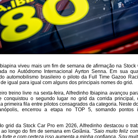
 Ibiapina viveu mais um fim de semana de afirmação na Stock
tada no Autódromo Internacional Ayrton Senna. Em sua quar
 do automobilismo brasileiro o piloto da Full Time Gazoo Ra
 de igual para igual com alguns dos principais nomes do grid.
iro treino livre na sexta-feira, Alfredinho Ibiapina avançou pa
 e conquistou o segundo lugar no grid da corrida principal,
a primeira fila entre pilotos consagrados da categoria. Neste do
ianópolis, encerrou a etapa no TOP 5, somando pontos i
do grid da Stock Car Pro em 2026, Alfredinho destacou o tra
a ao longo do fim de semana em Goiânia.
"Saio muito feliz co
 forte e com certeza isso aumenta a minha confiança. Sou muit