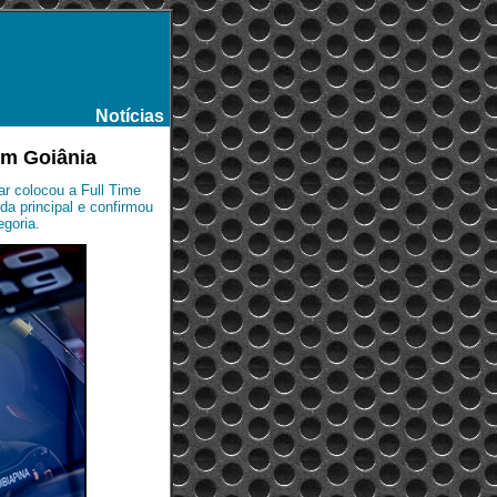
Notícias
-
 em Goiânia
ar colocou a Full Time
ida principal e confirmou
goria.