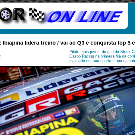
 Ibiapina lidera treino / vai ao Q3 e conquista top 5
Piloto mais jovem do grid da Stock C
s
Gazoo Racing na primeira fila da corr
evolução em sua quarta etapa na cate