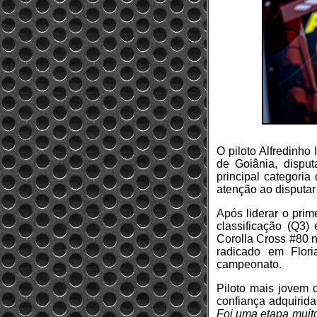
O piloto Alfredinho
de Goiânia, dispu
principal categoria
atenção ao disputar
Após liderar o prime
classificação (Q3)
Corolla Cross #80 n
radicado em Flor
campeonato.
Piloto mais jovem 
confiança adquirid
Foi uma etapa muito