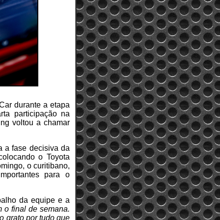
 Car durante a etapa
ta participação na
cing voltou a chamar
ra a fase decisiva da
 colocando o Toyota
mingo, o curitibano,
mportantes para o
balho da equipe e a
m o final de semana.
o grato por tudo que