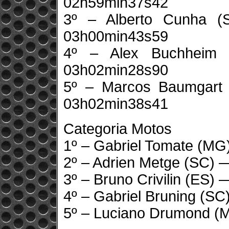
02h59min37s42
3º – Alberto Cunha 
03h00min43s59
4º – Alex Buchheim 
03h02min28s90
5º – Marcos Baumgart 
03h02min38s41
Categoria Motos
1º – Gabriel Tomate (M
2º – Adrien Metge (SC)
3º – Bruno Crivilin (ES
4º – Gabriel Bruning (S
5º – Luciano Drumond 