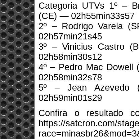
Categoria UTVs 1º – Br
(CE) — 02h55min33s57
2º – Rodrigo Varela (
02h57min21s45
3º – Vinicius Castro 
02h58min30s12
4º – Pedro Mac Dowell (
02h58min32s78
5º – Jean Azevedo (
02h59min01s29
Confira o resultado 
https://satcron.com/stag
race=minasbr26&mod=3