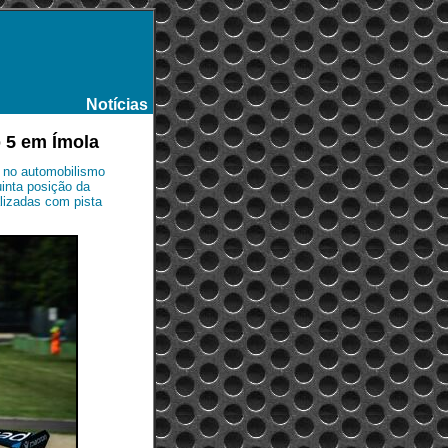
Notícias
-
 5 em Ímola
 no automobilismo
uinta posição da
lizadas com pista