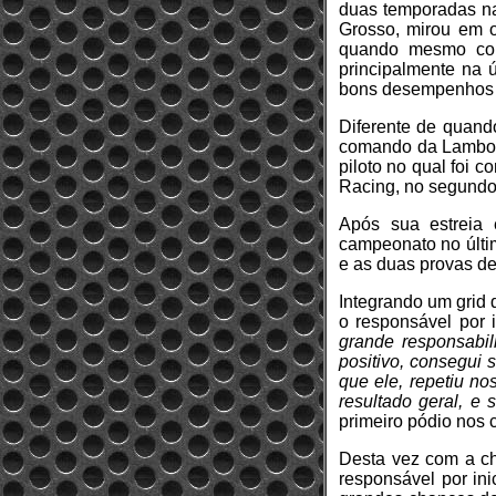
duas temporadas na
Grosso, mirou em o
quando mesmo com 
principalmente na ú
bons desempenhos e
Diferente de quando
comando da Lamborgh
piloto no qual foi
Racing, no segundo
Após sua estreia 
campeonato no últim
e as duas provas de
Integrando um grid 
o responsável por 
grande responsabi
positivo, consegui 
que ele, repetiu n
resultado geral, e
primeiro pódio nos 
Desta vez com a ch
responsável por ini