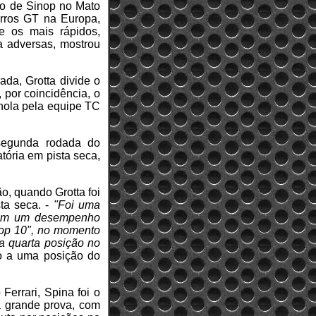
to de Sinop no Mato
arros GT na Europa,
e os mais rápidos,
ta adversas, mostrou
ada, Grotta divide o
 por coincidência, o
hola pela equipe TC
 segunda rodada do
tória em pista seca,
o, quando Grotta foi
sta seca. -
"Foi uma
 com um desempenho
"Top 10", no momento
a quarta posição no
do a uma posição do
errari, Spina foi o
ma grande prova, com