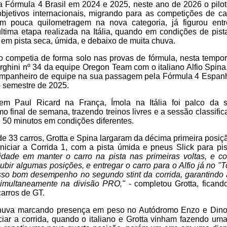
 Fórmula 4 Brasil em 2024 e 2025, neste ano de 2026 o pilo
bjetivos internacionais, migrando para as competições de c
pouca quilometragem na nova categoria, já figurou entr
ltima etapa realizada na Itália, quando em condições de pis
m pista seca, úmida, e debaixo de muita chuva.
 competia de forma solo nas provas de fórmula, nesta tempor
ini nº 34 da equipe Oregon Team com o italiano Alfio Spina,
 companheiro de equipe na sua passagem pela Fórmula 4 Espan
 semestre de 2025.
em Paul Ricard na França, Ímola na Itália foi palco da
o final de semana, trazendo treinos livres e a sessão classifica
 50 minutos em condições diferentes.
de 33 carros, Grotta e Spina largaram da décima primeira posiçã
iniciar a Corrida 1, com a pista úmida e pneus Slick para pi
lidade em manter o carro na pista nas primeiras voltas, e
subir algumas posições, e entregar o carro para o Alfio já no 
osso bom desempenho no segundo stint da corrida, garantindo 
 simultaneamente na divisão PRO,"
- completou Grotta, fican
carros de GT.
uva marcando presença em peso no Autódromo Enzo e Dino F
ciar a corrida, quando o italiano e Grotta vinham fazendo u