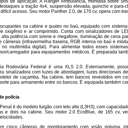
 tipos de aplicação. A Ranger Ambulância, montada sobre u
estaques a tração 4x4, suspensão elevada, guincho e para-
 difícil acesso. Seu motor Panther 2.0, de 170 cv, opera com t
s ocupantes na cabine e quatro no baú, equipado com sistema
de oxigênio e ar comprimido. Conta com sinalizadores de LE
 alta potência com sirene e megafone, iluminação de cena pa
 câmeras (infravermelha traseira, RGB interna no baú e módu
no multimídia digital). Para alimentar todos esses sistemas
rsor/carregador para equipamentos médicos. É preparada tamb
a Rodoviária Federal é uma XLS 2.0. Externamente, possui
rra sinalizadora com luzes de abordagem, luzes direcionais de
otetor de caçamba. Na cabine, tem bancos revestidos em cou
orte para armamento entre os bancos. É equipada também com 
de polícia
a Penal é do modelo furgão com teto alto (L3H3), com capacidade
tas e dois na cabine. Seu motor 2.0 EcoBlue, de 165 cv, v
elocidades.
m cinco câmeras de monitoramento com visão noturna, in