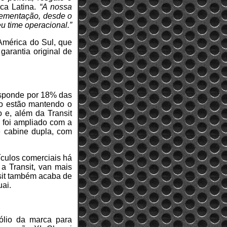
ica Latina.
“A nossa
plementação, desde o
u time operacional.”
América do Sul, que
garantia original de
esponde por 18% das
o estão mantendo o
 e, além da Transit
no foi ampliado com a
 cabine dupla, com
ículos comerciais há
a Transit, van mais
sit também acaba de
ai.
fólio da marca para