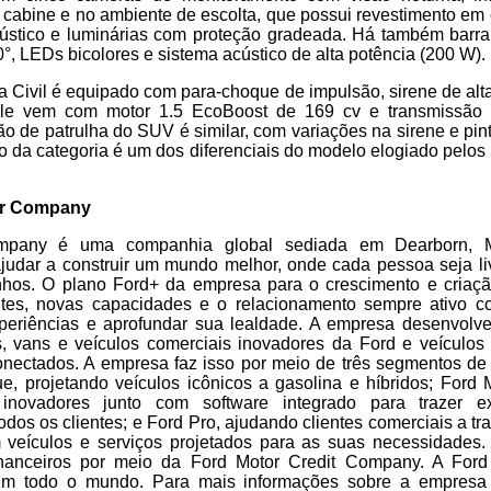
 cabine e no ambiente de escolta, que possui revestimento em
ústico e luminárias com proteção gradeada. Há também barra 
0°, LEDs bicolores e sistema acústico de alta potência (200 W).
cia Civil é equipado com para-choque de impulsão, sirene de alt
 Ele vem com motor 1.5 EcoBoost de 169 cv e transmissão 
ão de patrulha do SUV é similar, com variações na sirene e pin
o da categoria é um dos diferenciais do modelo elogiado pelo
or Company
pany é uma companhia global sediada em Dearborn, M
udar a construir um mundo melhor, onde cada pessoa seja li
hos. O plano Ford+ da empresa para o crescimento e criaç
ntes, novas capacidades e o relacionamento sempre ativo c
periências e aprofundar sua lealdade. A empresa desenvolve
vos, vans e veículos comerciais inovadores da Ford e veículos
onectados. A empresa faz isso por meio de três segmentos de
ue, projetando veículos icônicos a gasolina e híbridos; Ford
s inovadores junto com software integrado para trazer exp
odos os clientes; e Ford Pro, ajudando clientes comerciais a tr
veículos e serviços projetados para as suas necessidades.
financeiros por meio da Ford Motor Credit Company. A For
m todo o mundo. Para mais informações sobre a empresa