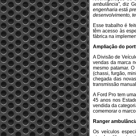
ambulância”
, diz G
engenharia está pre
desenvolvimento, te
Esse trabalho é fe
têm acesso às espec
fábrica na impleme
Ampliação do portf
A Divisão de Veícu
vendas da marca n
mesmo patamar. O s
(chassi, furgão, min
chegada das novas
transmissão manual
A Ford Pro tem uma 
45 anos nos Estado
vendida da categor
comemorar o marco 
Ranger ambulânci
Os veículos especi