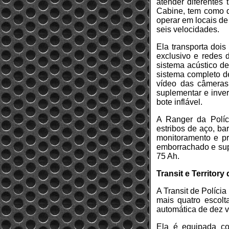
atender diferentes
Cabine, tem como d
operar em locais de
seis velocidades.
Ela transporta doi
exclusivo e redes 
sistema acústico de
sistema completo de
vídeo das câmeras 
suplementar e inve
bote inflável.
A Ranger da Políci
estribos de aço, ba
monitoramento e pr
emborrachado e sup
75 Ah.
Transit e Territory 
A Transit de Políci
mais quatro escol
automática de dez v
Ela é equipada co