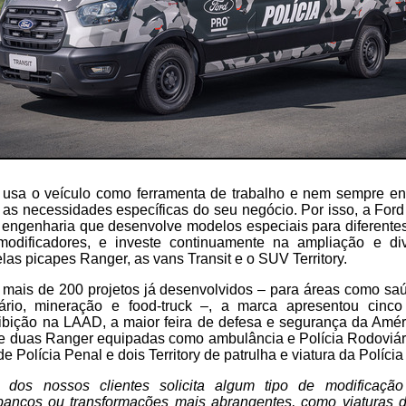
l usa o veículo como ferramenta de trabalho e nem sempre e
 as necessidades específicas do seu negócio. Por isso, a Fo
e engenharia que desenvolve modelos especiais para diferentes
odificadores, e investe continuamente na ampliação e div
elas picapes Ranger, as vans Transit e o SUV Territory.
ais de 200 projetos já desenvolvidos – para áreas como saúde
itário, mineração e food-truck –, a marca apresentou cinco
bição na LAAD, a maior feira de defesa e segurança da Améric
e duas Ranger equipadas como ambulância e Polícia Rodoviári
e Polícia Penal e dois Territory de patrulha e viatura da Polícia 
dos nossos clientes solicita algum tipo de modificaçã
bancos ou transformações mais abrangentes, como viaturas de