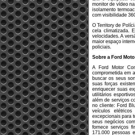
monitor de vídeo na
isolamento termoac
com visibilidade 36
O Territory de Polí
cela climatizada.
velocidades. A vers
maior espaço intern
policiais.
Sobre a Ford Mot
A Ford Motor Com
comprometida em aj
buscar os seus son
suas forças existe
enriquecer suas ex
utilitários esporti
além de serviços c
no cliente: Ford Bl
veículos elétrico
excepcionais para t
seus negócios com 
fornece serviços 
171.000 pessoas e