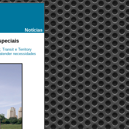
Notícias
-
speciais
Transit e Territory
 atender necessidades