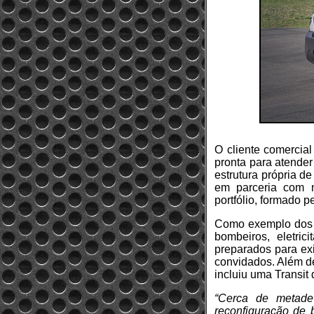
O cliente comercia
pronta para atender
estrutura própria d
em parceria com m
portfólio, formado p
Como exemplo dos m
bombeiros, eletric
preparados para exi
convidados. Além d
incluiu uma Transit d
“Cerca de metade 
reconfiguração de 