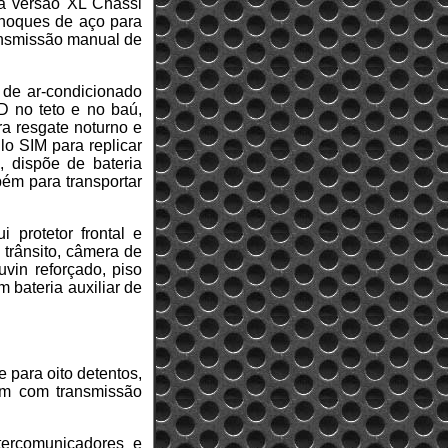
ma versão XL Chassi
choques de aço para
ransmissão manual de
 de ar-condicionado
D no teto e no baú,
ra resgate noturno e
lo SIM para replicar
, dispõe de bateria
ém para transportar
 protetor frontal e
 trânsito, câmera de
vin reforçado, piso
bateria auxiliar de
 para oito detentos,
em com transmissão
tercomunicadores e