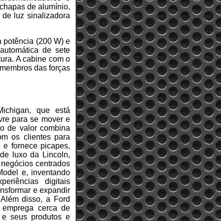
 chapas de alumínio,
de luz sinalizadora
a potência (200 W) e
automática de sete
tura. A cabine com o
s membros das forças
ichigan, que está
vre para se mover e
ão de valor combina
om os clientes para
 e fornece picapes,
 de luxo da Lincoln,
 negócios centrados
 Model e, inventando
eriências digitais
ansformar e expandir
 Além disso, a Ford
d emprega cerca de
 e seus produtos e