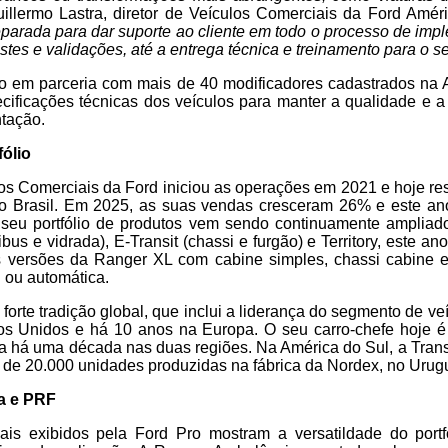
uillermo Lastra, diretor de Veículos Comerciais da Ford Amér
parada para dar suporte ao cliente em todo o processo de im
stes e validações, até a entrega técnica e treinamento para o se
ito em parceria com mais de 40 modificadores cadastrados na 
ificações técnicas dos veículos para manter a qualidade e a 
ntação.
ólio
los Comerciais da Ford iniciou as operações em 2021 e hoje r
o Brasil. Em 2025, as suas vendas cresceram 26% e este an
eu portfólio de produtos vem sendo continuamente ampliado
ibus e vidrada), E-Transit (chassi e furgão) e Territory, este a
 versões da Ranger XL com cabine simples, chassi cabine e
 ou automática.
forte tradição global, que inclui a liderança do segmento de ve
s Unidos e há 10 anos na Europa. O seu carro-chefe hoje é 
ia há uma década nas duas regiões. Na América do Sul, a Tran
de 20.000 unidades produzidas na fábrica da Nordex, no Urugu
a e PRF
ais exibidos pela Ford Pro mostram a versatildade do port