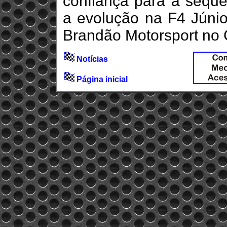
confiança para a sequ
a evolução na F4 Júni
Brandão Motorsport no
Notícias
Página inicial