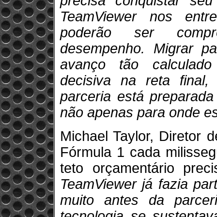
precisa conquistar se
TeamViewer nos entre
poderão ser comprom
desempenho. Migrar 
avanço tão calculad
decisiva na reta final
parceria está preparada
não apenas para onde est
Michael Taylor, Diretor 
Fórmula 1 cada milisseg
teto orçamentário preci
TeamViewer já fazia par
muito antes da parcer
tecnologia se sustentav