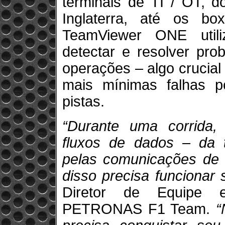
terminais de TI / OT, d
Inglaterra, até os b
TeamViewer ONE utiliza
detectar e resolver pr
operações – algo crucia
mais mínimas falhas p
pistas.
“Durante uma corrida
fluxos de dados – da t
pelas comunicações de r
disso precisa funcionar 
Diretor de Equipe
PETRONAS F1 Team.
“