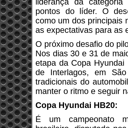
liderança da categoria
pontos do líder. O de
como um dos principais
as expectativas para as 
O próximo desafio do pil
Nos dias 30 e 31 de maio,
etapa da Copa Hyundai 
de Interlagos, em Sã
tradicionais do automobi
manter o ritmo e seguir na
Copa Hyundai HB20:
É um campeonato mo