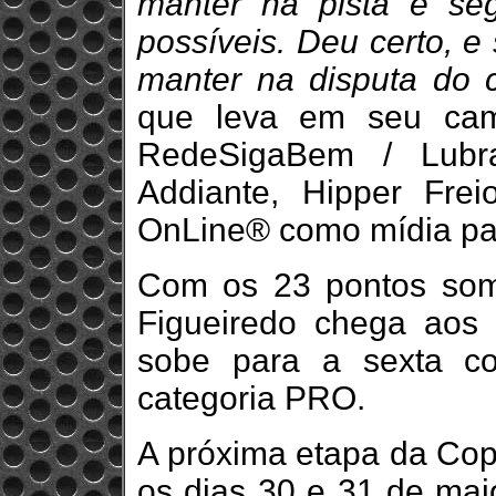
manter na pista e se
possíveis. Deu certo, 
manter na disputa do 
que leva em seu cam
RedeSigaBem / Lubr
Addiante, Hipper Frei
OnLine® como mídia par
Com os 23 pontos som
Figueiredo chega aos
sobe para a sexta co
categoria PRO.
A próxima etapa da Cop
os dias 30 e 31 de mai