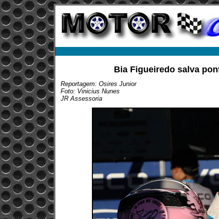
Bia Figueiredo salva pon
Reportagem: Osires Junior
Foto: Vinicius Nunes
JR Assessoria