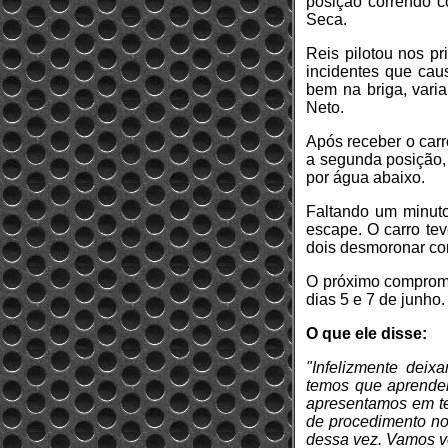
posição correndo 
Seca.
Reis pilotou nos pr
incidentes que cau
bem na briga, varia
Neto.
Após receber o carr
a segunda posição, 
por água abaixo.
Faltando um minuto
escape. O carro te
dois desmoronar co
O próximo compromi
dias 5 e 7 de junho.
O que ele disse:
"Infelizmente deix
temos que aprender
apresentamos em te
de procedimento no
dessa vez. Vamos vo