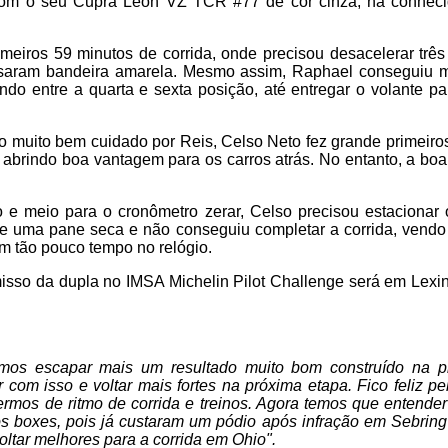
com o seu Cupra Leon VZ TCR #77 de cor cinza, na conheci
imeiros 59 minutos de corrida, onde precisou desacelerar trê
saram bandeira amarela. Mesmo assim, Raphael conseguiu m
ndo entre a quarta e sexta posição, até entregar o volante p
o muito bem cuidado por Reis, Celso Neto fez grande primeir
abrindo boa vantagem para os carros atrás. No entanto, a boa 
 e meio para o cronômetro zerar, Celso precisou estacionar
ve uma pane seca e não conseguiu completar a corrida, vendo
m tão pouco tempo no relógio.
sso da dupla no IMSA Michelin Pilot Challenge será em Lexing
amos escapar mais um resultado muito bom construído na p
 com isso e voltar mais fortes na próxima etapa. Fico feliz 
rmos de ritmo de corrida e treinos. Agora temos que entender
s boxes, pois já custaram um pódio após infração em Sebrin
ltar melhores para a corrida em Ohio".