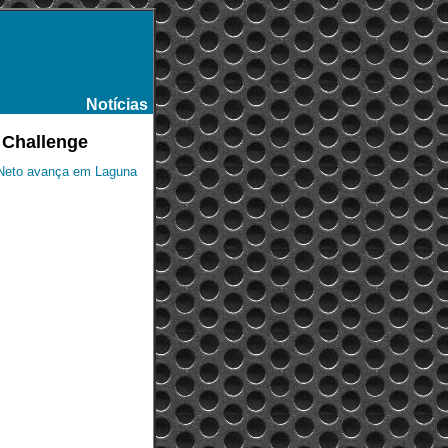
Notícias
-
t Challenge
 Neto avança em Laguna