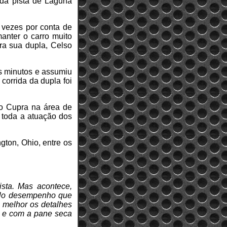
da pista de Laguna
s vezes por conta de
anter o carro muito
ara sua dupla, Celso
os minutos e assumiu
corrida da dupla foi
 o Cupra na área de
 toda a atuação dos
ton, Ohio, entre os
ista. Mas acontece,
pelo desempenho que
 melhor os detalhes
g e com a pane seca