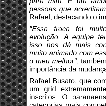
para mim. É um ambie
pessoas que acreditam
Rafael, destacando o im
"Essa troca foi mui
evolução. A equipe te
isso nos dá mais conf
muito animado com essa
o meu melhor"
, também
importância da mudanç
Rafael Busato, que com
um grid extremamente
inscritos. O paranae
categorias mais compet