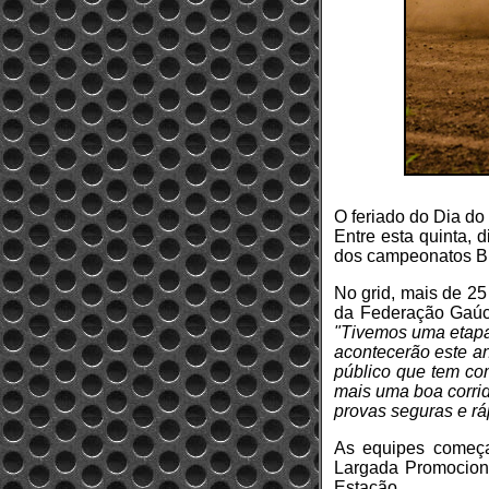
O feriado do Dia do
Entre esta quinta, 
dos campeonatos Bra
No grid, mais de 25 
da Federação Gaúch
"Tivemos uma etapa
acontecerão este an
público que tem co
mais uma boa corri
provas seguras e rá
As equipes começa
Largada Promocional
Estação.