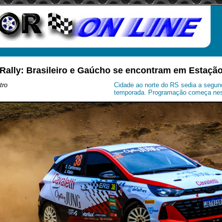
Rally: Brasileiro e Gaúcho se encontram em Estaçã
tro
Cidade ao norte do RS sedia a segun
temporada. Programação começa nest