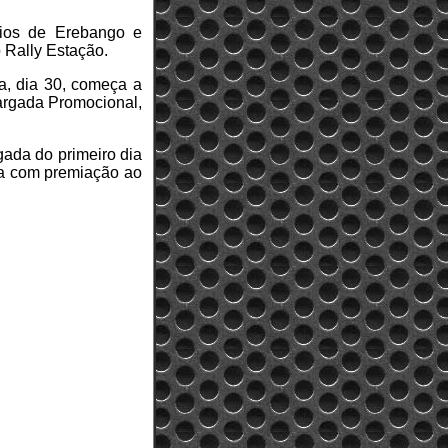
ípios de Erebango e
o Rally Estação.
a, dia 30, começa a
argada Promocional,
gada do primeiro dia
uta com premiação ao