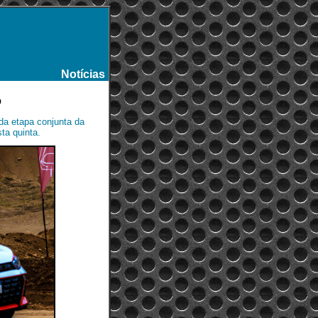
Notícias
-
o
da etapa conjunta da
a quinta.