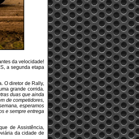
antes da velocidade!
 RS, a segunda etapa
. O diretor de Rally,
uma grande corrida.
tras duas que ainda
lém de competidores,
e semana, esperamos
os e sempre entrega
ue de Assistência,
oviária da cidade de