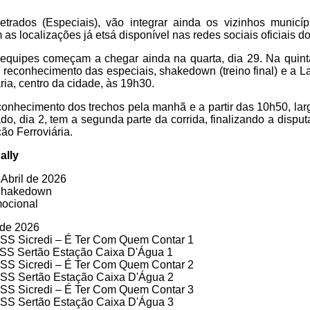
trados (Especiais), vão integrar ainda os vizinhos munic
as localizações já etsá disponível nas redes sociais oficiais d
equipes começam a chegar ainda na quarta, dia 29. Na quint
reconhecimento das especiais, shakedown (treino final) e a L
ria, centro da cidade, às 19h30.
econhecimento dos trechos pela manhã e a partir das 10h50, lar
do, dia 2, tem a segunda parte da corrida, finalizando a disp
ção Ferroviária.
ally
 Abril de 2026
 Shakedown
ocional
 de 2026
 SS Sicredi – É Ter Com Quem Contar 1
 SS Sertão Estação Caixa D'Água 1
 SS Sicredi – É Ter Com Quem Contar 2
 SS Sertão Estação Caixa D'Água 2
 SS Sicredi – É Ter Com Quem Contar 3
 SS Sertão Estação Caixa D'Água 3