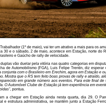
 Trabalhador (1º de maio), vai ter um atrativo a mais para os am
dia 30 e o sábado, 2 de maio, acontece em Estação, norte do
sileiro e Gaúcho de rally de velocidade.
duplas vão duelar pela vitória nas quatro categorias em disputa
a de Automobilismo (FGA), Luis Felipe Trentin, diz esperar 
 conjunta com o Brasileiro em Erechim, agora em Estação e ou
o. Mostra que o RS tem feito boas provas de rally e atraído, a
mparecido em grande número aos eventos. Para este final d
da. O Automóvel Clube de Estação já tem experiência em event
pidas"
, pontua.
m a chegar em Estação ainda nesta quarta, dia 29. O Parq
 e estrutura administrativa, se mantém junto a Estação Ferr