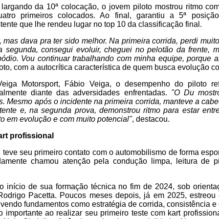
largando da 10ª colocação, o jovem piloto mostrou ritmo com
uatro primeiros colocados. Ao final, garantiu a 5ª posiç
nte que lhe rendeu lugar no top 10 da classificação final.
 mas dava pra ter sido melhor. Na primeira corrida, perdi mui
a segunda, consegui evoluir, cheguei no pelotão da frente, 
pódio. Vou continuar trabalhando com minha equipe, porque a
iloto, com a autocrítica característica de quem busca evolução c
eiga Motorsport, Fábio Veiga, o desempenho do piloto ref
ialmente diante das adversidades enfrentadas.
"O Du mostr
os. Mesmo após o incidente na primeira corrida, manteve a cabe
tente e, na segunda prova, demonstrou ritmo para estar entre
to em evolução e com muito potencial"
, destacou.
art profissional
teve seu primeiro contato com o automobilismo de forma espo
damente chamou atenção pela condução limpa, leitura de pi
o início de sua formação técnica no fim de 2024, sob orienta
 Rodrigo Pacetta. Poucos meses depois, já em 2025, estreo
olvendo fundamentos como estratégia de corrida, consistência e 
importante ao realizar seu primeiro teste com kart profission