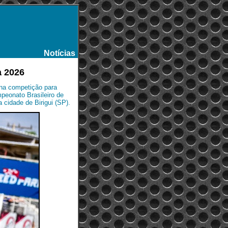
Notícias
-
a 2026
u na competição para
mpeonato Brasileiro de
 cidade de Birigui (SP).