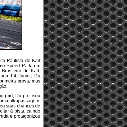
ito Paulista de Kart
romo Speed Park, em
Brasileiro de Kart,
oria F4 Júnior, Du
primeira prova, mas
ção.
 grid, Du precisou
r uma ultrapassagem,
eteu suas chances de
ltar à pista, caindo
rrida e protagonizou