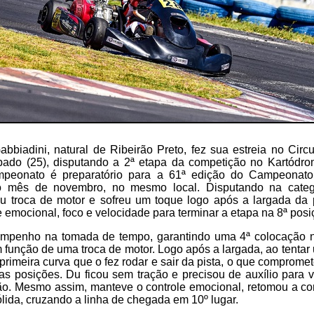
bbiadini, natural de Ribeirão Preto, fez sua estreia no Circu
bado (25), disputando a 2ª etapa da competição no Kartód
mpeonato é preparatório para a 61ª edição do Campeonato 
 mês de novembro, no mesmo local. Disputando na categ
ou troca de motor e sofreu um toque logo após a largada da 
 emocional, foco e velocidade para terminar a etapa na 8ª posi
penho na tomada de tempo, garantindo uma 4ª colocação no
 função de uma troca de motor. Logo após a largada, ao tenta
rimeira curva que o fez rodar e sair da pista, o que comprom
ras posições. Du ficou sem tração e precisou de auxílio para vo
ão. Mesmo assim, manteve o controle emocional, retomou a co
ida, cruzando a linha de chegada em 10º lugar.