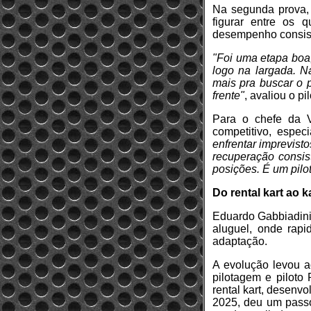
Na segunda prova, 
figurar entre os q
desempenho consiste
"Foi uma etapa boa,
logo na largada. N
mais pra buscar o 
frente"
, avaliou o p
Para o chefe da V
competitivo, espec
enfrentar imprevist
recuperação consis
posições. É um pilo
Do rental kart ao k
Eduardo Gabbiadini 
aluguel, onde rapi
adaptação.
A evolução levou a
pilotagem e piloto
rental kart, desenv
2025, deu um passo 