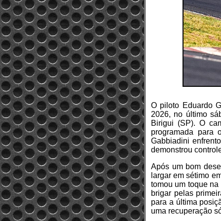
O piloto Eduardo Ga
2026, no último sá
Birigui (SP). O ca
programada para o
Gabbiadini enfrent
demonstrou controle
Após um bom desem
largar em sétimo em
tomou um toque na p
brigar pelas primei
para a última posiç
uma recuperação sól