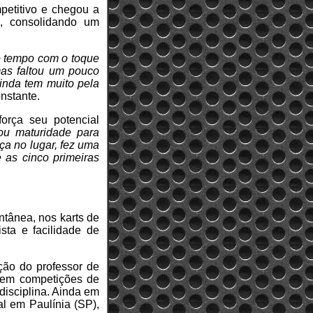
petitivo e chegou a
ão, consolidando um
to tempo com o toque
mas faltou um pouco
inda tem muito pela
onstante.
orça seu potencial
ou maturidade para
ça no lugar, fez uma
 as cinco primeiras
ntânea, nos karts de
sta e facilidade de
ção do professor de
u em competições de
disciplina. Ainda em
al em Paulínia (SP),