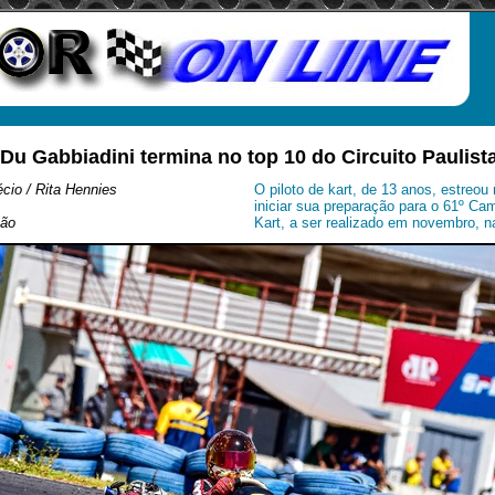
 Du Gabbiadini termina no top 10 do Circuito Paulist
cio / Rita Hennies
O piloto de kart, de 13 anos, estreo
iniciar sua preparação para o 61º Ca
ção
Kart, a ser realizado em novembro, na