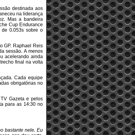
essão destinada aos
maneceu na liderança
loz. Mas a bandeira
rsche Cup Endurance
 de 0.053s sobre o
ro GP. Raphael Reis
 da sessão. A menos
ou acelerando ainda
recho final na volta
nçada. Cada equipe
adas obrigatórias no
a TV Gazeta e pelos
sta para as 14:30 no
o bastante nele. Eu