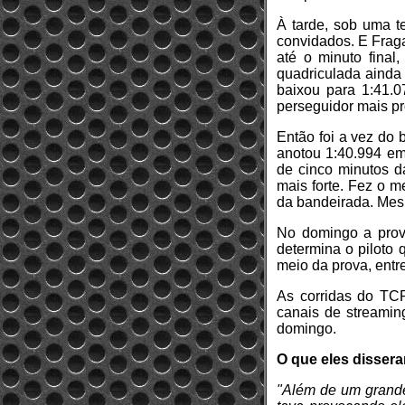
À tarde, sob uma t
convidados. E Fraga
até o minuto final
quadriculada ainda
baixou para 1:41.
perseguidor mais p
Então foi a vez do
anotou 1:40.994 em
de cinco minutos d
mais forte. Fez o m
da bandeirada. Mesm
No domingo a prov
determina o piloto 
meio da prova, entre
As corridas do TCR
canais de streaming
domingo.
O que eles disser
"Além de um grande