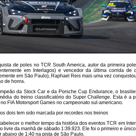
ista de poles no TCR South America, autor da primeira pole-
entemente em Interlagos) e vencedor da última corrida de 
emente em São Paulo), Raphael Reis mais uma vez conquistou 
ão de honra.
peão da Stock Car e da Porsche Cup Endurance, o brasilien
édia do treino classificatório do Super Challenge. Esta é a
a no FIA Motorsport Games no campeonato sul-americano.
os dois tem sido marcada por recordes nos treinos
abelecer o melhor tempo da história dos eventos TCR em Interl
o livre da manhã de sábado 1:39.923. Ele foi o primeiro e único 
 abaixo de 1:40 na pista de São Paulo.