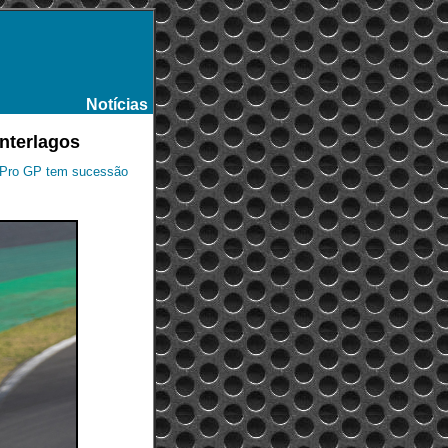
Notícias
-
nterlagos
 Pro GP tem sucessão