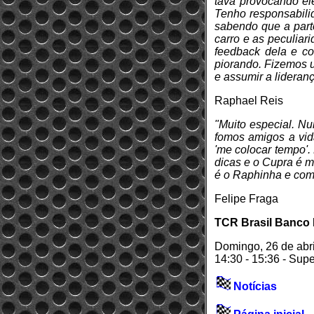
tava provocando el
Tenho responsabilid
sabendo que a parte
carro e as peculiar
feedback dela e co
piorando. Fizemos u
e assumir a lideranç
Raphael Reis
"Muito especial. Nu
fomos amigos a vida
'me colocar tempo'.
dicas e o Cupra é m
é o Raphinha e com
Felipe Fraga
TCR Brasil Banco B
Domingo, 26 de abri
14:30 - 15:36 - Sup
Notícias