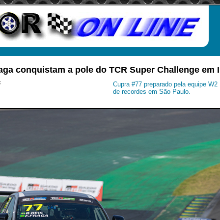
raga conquistam a pole do TCR Super Challenge em I
i
Cupra #77 preparado pela equipe W2
de recordes em São Paulo.