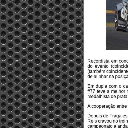
Recordista em conqu
do evento (coincid
(também coincident
de alinhar na posiç
Em dupla com o cam
#77 teve a melhor m
medalhista de prat
A cooperação entre 
Depois de Fraga est
Reis cravou no trein
campeonato a andar