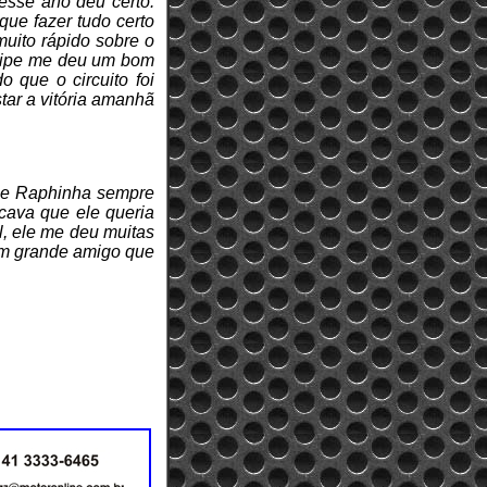
esse ano deu certo.
que fazer tudo certo
muito rápido sobre o
Felipe me deu um bom
 que o circuito foi
tar a vitória amanhã
Eu e Raphinha sempre
ncava que ele queria
l, ele me deu muitas
 um grande amigo que