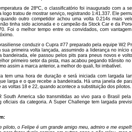
emperatura de 28ºC, o classificatório foi inaugurado com a s
 logo tratou de mostrar serviço, registrando 1:41.337. Ele per
, quando outro competidor achou uma volta 0.214s mais ve
 não tinha sido acionada e o campeão da Stock Car e da Po
070. Foi o melhor tempo entre os convidados, com vantagem
róximo.
 brasiliense conduzir o Cupra #77 preparado pela equipe W2 P
 sua primeira volta lançada, assumindo a liderança no início
a bandeirada, ele passou pelos pits para pneus novos e volt
elhor primeiro setor da pista, mas acabou pegando trânsito no t
o assim a marca anterior, a melhor do quali, foi imbatível.
a tem uma hora de duração e será iniciada com largada la
que larga e o que recebe a bandeirada. Há uma janela de par
 as voltas 18 e 22, quando acontece a substituição dos pilotos.
 South America são transmitidas ao vivo para o Brasil pel
 oficiais da categoria. A Super Challenge tem largada previ
am:
 piloto, o Felipe é um grande amigo meu, admiro e me espelh