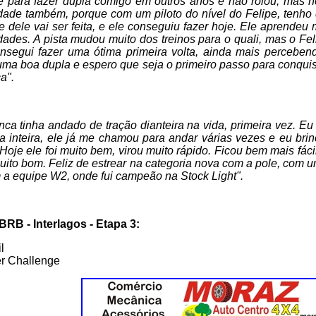
e para fazer dupla comigo em outros anos e não rolou, mas n
ade também, porque com um piloto do nível do Felipe, tenho 
 dele vai ser feita, e ele conseguiu fazer hoje. Ele aprendeu 
idades. A pista mudou muito dos treinos para o quali, mas o 
nsegui fazer uma ótima primeira volta, ainda mais percebendo
ma boa dupla e espero que seja o primeiro passo para conquis
a".
nca tinha andado de tração dianteira na vida, primeira vez. 
 inteira, ele já me chamou para andar várias vezes e eu bri
 Hoje ele foi muito bem, virou muito rápido. Ficou bem mais fáci
uito bom. Feliz de estrear na categoria nova com a pole, com
 a equipe W2, onde fui campeão na Stock Light".
RB - Interlagos - Etapa 3:
l
er Challenge