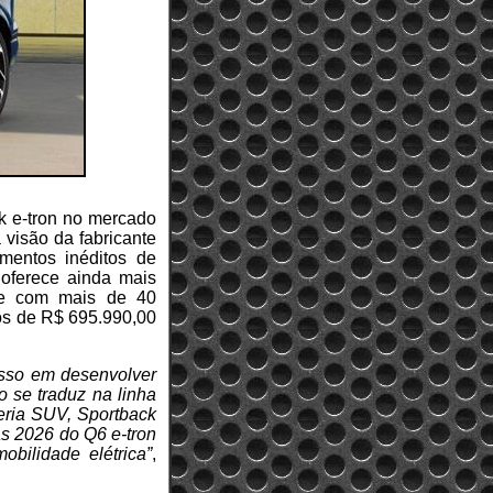
k e-tron no mercado
 visão da fabricante
mentos inéditos de
 oferece ainda mais
ede com mais de 40
os de R$ 695.990,00
misso em desenvolver
o se traduz na linha
ceria SUV, Sportback
as 2026 do Q6 e-tron
bilidade elétrica”
,