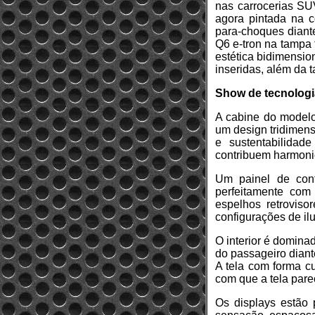
nas carrocerias SUV
agora pintada na co
para-choques diante
Q6 e-tron na tampa
estética bidimensio
inseridas, além da 
Show de tecnologia
A cabine do modelo
um design tridimens
e sustentabilidade
contribuem harmoni
Um painel de cont
perfeitamente com
espelhos retroviso
configurações de il
O interior é domina
do passageiro diant
A tela com forma cu
com que a tela pareç
Os displays estão 