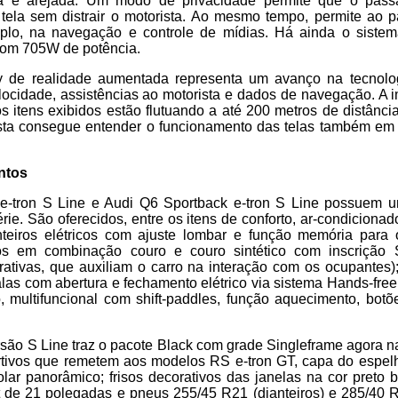
 e arejada. Um modo de privacidade permite que o passa
tela sem distrair o motorista. Ao mesmo tempo, permite ao p
mplo, na navegação e controle de mídias. Há ainda o sist
om 705W de potência.
 de realidade aumentada representa um avanço na tecnolo
ocidade, assistências ao motorista e dados de navegação. A i
 itens exibidos estão flutuando a até 200 metros de distânc
sta consegue entender o funcionamento das telas também em
ntos
-tron S Line e Audi Q6 Sportback e-tron S Line possuem u
ie. São oferecidos, entre os itens de conforto, ar-condicionad
teiros elétricos com ajuste lombar e função memória para 
ivos em combinação couro e couro sintético com inscrição 
rativas, que auxiliam o carro na interação com os ocupantes
alas com abertura e fechamento elétrico via sistema Hands-free;
 multifuncional com shift-paddles, função aquecimento, botões
são S Line traz o pacote Black com grade Singleframe agora na 
tivos que remetem aos modelos RS e-tron GT, capa do espelho
solar panorâmico; frisos decorativos das janelas na cor preto b
 de 21 polegadas e pneus 255/45 R21 (dianteiros) e 285/40 R