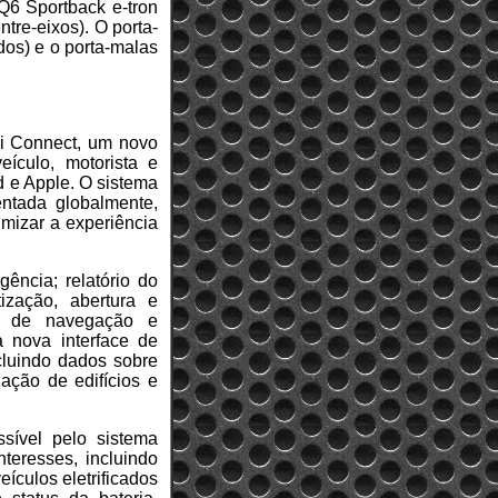
Q6 Sportback e-tron
tre-eixos). O porta-
dos) e o porta-malas
di Connect, um novo
eículo, motorista e
d e Apple. O sistema
ntada globalmente,
imizar a experiência
ência; relatório do
ização, abertura e
as de navegação e
 nova interface de
cluindo dados sobre
zação de edifícios e
sível pelo sistema
nteresses, incluindo
ículos eletrificados