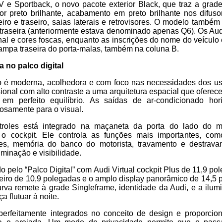
 e Sportback, o novo pacote exterior Black, que traz a grade
r preto brilhante, acabamento em preto brilhante nos difuso
iro e traseiro, saias laterais e retrovisores. O modelo também
 traseira (anteriormente estava denominado apenas Q6). Os Au
nal e cores foscas, enquanto as inscrições do nome do veículo
tampa traseira do porta-malas, também na coluna B.
 no palco digital
 é moderna, acolhedora e com foco nas necessidades dos u
ional com alto contraste a uma arquitetura espacial que oferece 
 em perfeito equilíbrio. As saídas de ar-condicionado hori
osamente para o visual.
roles está integrado na maçaneta da porta do lado do m
 o cockpit. Ele controla as funções mais importantes, com
res, memória do banco do motorista, travamento e destrav
uminação e visibilidade.
do pelo “Palco Digital” com Audi Virtual cockpit Plus de 11,9 po
eiro de 10,9 polegadas e o amplo display panorâmico de 14,5
rva remete à grade Singleframe, identidade da Audi, e a ilu
a flutuar à noite.
perfeitamente integrados no conceito de design e proporcio