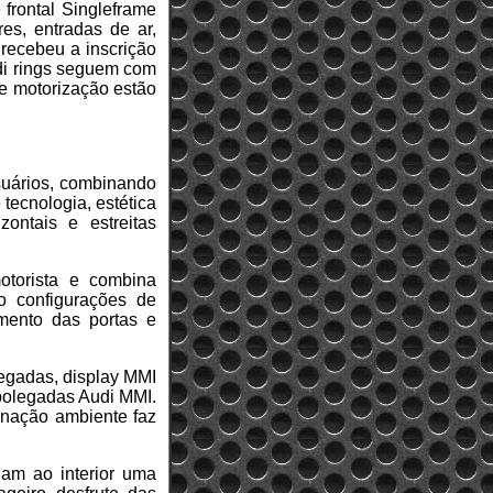
 frontal Singleframe
res, entradas de ar,
 recebeu a inscrição
di rings seguem com
 e motorização estão
suários, combinando
tecnologia, estética
zontais e estreitas
otorista e combina
o configurações de
amento das portas e
legadas, display MMI
 polegadas Audi MMI.
minação ambiente faz
nam ao interior uma