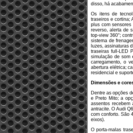
disso, há acabament
Os itens de tecnol
traseiros e cortina
plus com sensores di
reverso, alerta de 
top-view 360°; cont
sistema de frenage
luzes, assinaturas d
traseiras full-LE
simulação de som e
carregamento, o v
abertura elétrica; 
residencial e supor
Dimensões e core
Dentre as opções de
e Preto Mito; a op
assentos recebem a
antracite. O Audi 
com conforto. São 4
eixos).
O porta-malas trase