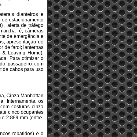
s.
terais dianteiros e
te de estacionamento
) , alerta de tráfego
m marcha ré; câmeras
ente de emergência e
as, apresentação de
r de farol; lanternas
g & Leaving Home);
da. Para otimizar o
 do passageiro com
it de cabos para uso
ira, Cinza Manhattan
a. Internamente, os
 com costuras cinza
até cinco ocupantes
) e 2.889 mm (entre-
ancos rebatidos) e o