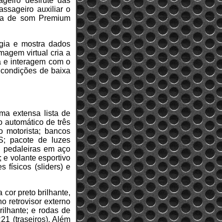
geiro desfrute das
assageiro auxiliar o
ema de som Premium
gia e mostra dados
magem virtual cria a
ia e interagem com o
 condições de baixa
ma extensa lista de
o automático de três
o motorista; bancos
S; pacote de luzes
); pedaleiras em aço
 e volante esportivo
 físicos (sliders) e
cor preto brilhante,
 retrovisor externo
rilhante; e rodas de
21 (traseiros). Além