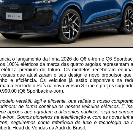
nuncia o lançamento da linha 2026 do Q6 e-tron e Q6 Sportbac
ulos 100% elétricos da marca das quatro argolas representam a
 elétrica premium do futuro. Os modelos receberam equipa
s visuais que atualizaram o seu design e novo propulsor que
nho e eficiência. Os veículos já estão disponíveis na r
 marca em todo o País na nova versão S Line e preços sugerid
0.990,00 (Q6 Sportback e-tron).
odelo versátil, ágil e eficiente, que reflete o nosso compro
rimorar de forma contínua os nossos veículos elétricos. E iss
ece opções que agradam a diferentes públicos, seja na carro
 e-tron. Somos pioneiros na eletrificação e, com as novas linh
ron, seguiremos como referência de luxo e tecnologia na mo
berti, Head de Vendas da Audi do Brasil.