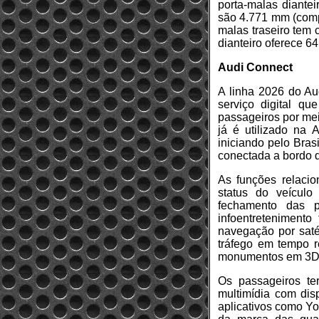
porta-malas diante
são 4.771 mm (compr
malas traseiro tem 
dianteiro oferece 64
Audi Connect
A linha 2026 do Au
serviço digital qu
passageiros por mei
já é utilizado na
iniciando pelo Bras
conectada a bordo d
As funções relacio
status do veículo
fechamento das p
infoentreteniment
navegação por saté
tráfego em tempo re
monumentos em 3D
Os passageiros te
multimídia com disp
aplicativos como Yo