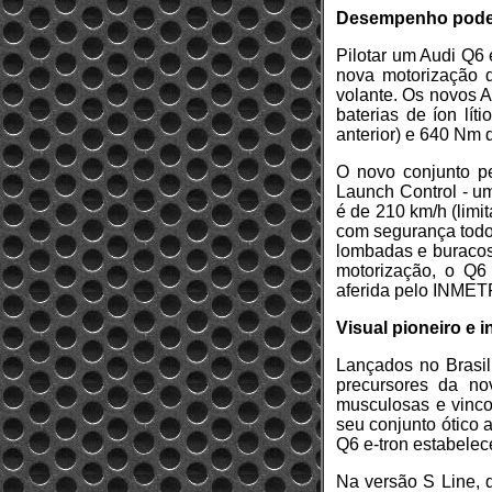
Desempenho pod
Pilotar um Audi Q6 
nova motorização d
volante. Os novos A
baterias de íon lí
anterior) e 640 Nm 
O novo conjunto p
Launch Control - u
é de 210 km/h (limit
com segurança todos
lombadas e buracos 
motorização, o Q6 
aferida pelo INMET
Visual pioneiro e 
Lançados no Brasil
precursores da no
musculosas e vinco
seu conjunto ótico 
Q6 e-tron estabelec
Na versão S Line, q