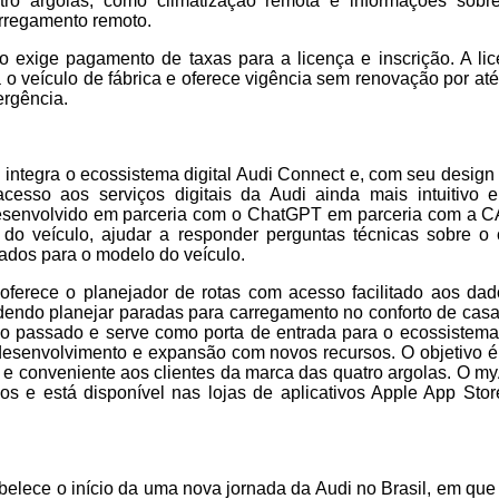
ro argolas, como climatização remota e informações sobre 
rregamento remoto.
 exige pagamento de taxas para a licença e inscrição. A li
 veículo de fábrica e oferece vigência sem renovação por at
ergência.
 integra o ecossistema digital Audi Connect e, com seu design
acesso aos serviços digitais da Audi ainda mais intuitivo e 
desenvolvido em parceria com o ChatGPT em parceria com a 
o do veículo, ajudar a responder perguntas técnicas sobre o
ados para o modelo do veículo.
erece o planejador de rotas com acesso facilitado aos da
odendo planejar paradas para carregamento no conforto de casa.
o passado e serve como porta de entrada para o ecossistema d
desenvolvimento e expansão com novos recursos. O objetivo é 
s e conveniente aos clientes da marca das quatro argolas. O m
s e está disponível nas lojas de aplicativos Apple App Sto
elece o início da uma nova jornada da Audi no Brasil, em qu