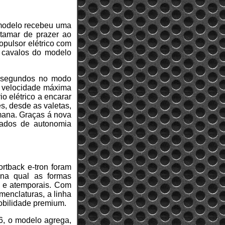
o modelo recebeu uma
atamar de prazer ao
opulsor elétrico com
7 cavalos do modelo
1 segundos no modo
a velocidade máxima
io elétrico a encarar
s, desde as valetas,
emana. Graças á nova
ltados de autonomia
rtback e-tron foram
 na qual as formas
s e atemporais. Com
menclaturas, a linha
mobilidade premium.
26, o modelo agrega,