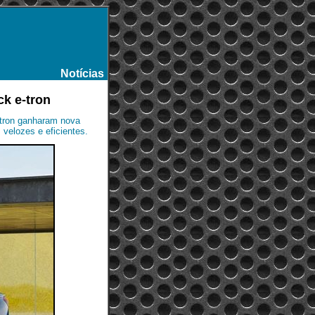
Notícias
-
ck e-tron
-tron ganharam nova
 velozes e eficientes.