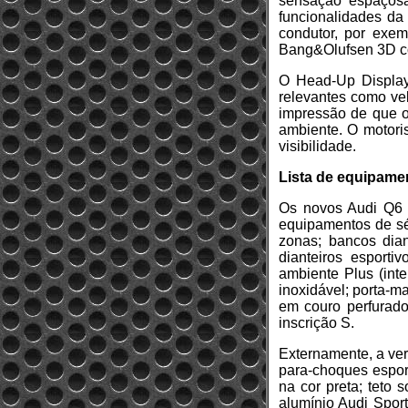
sensação espaçosa
funcionalidades da 
condutor, por exe
Bang&Olufsen 3D c
O Head-Up Display
relevantes como vel
impressão de que os
ambiente. O motori
visibilidade.
Lista de equipame
Os novos Audi Q6 e
equipamentos de sér
zonas; bancos dian
dianteiros esport
ambiente Plus (inte
inoxidável; porta-m
em couro perfurado,
inscrição S.
Externamente, a ver
para-choques espor
na cor preta; teto 
alumínio Audi Sport