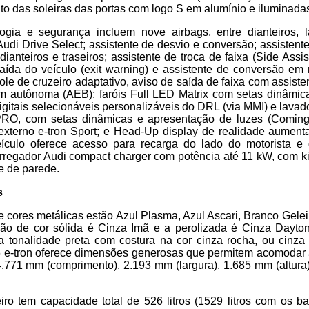
o das soleiras das portas com logo S em alumínio e iluminada
ogia e segurança incluem nove airbags, entre dianteiros, la
; Audi Drive Select; assistente de desvio e conversão; assisten
anteiros e traseiros; assistente de troca de faixa (Side Assist
saída do veículo (exit warning) e assistente de conversão e
role de cruzeiro adaptativo, aviso de saída de faixa com assist
m autônoma (AEB); faróis Full LED Matrix com setas dinâmic
igitais selecionáveis personalizáveis do DRL (via MMI) e lavado
D PRO, com setas dinâmicas e apresentação de luzes (Comin
xterno e-tron Sport; e Head-Up display de realidade aumenta
eículo oferece acesso para recarga do lado do motorista e
carregador Audi compact charger com potência até 11 kW, com k
te de parede.
s
 cores metálicas estão Azul Plasma, Azul Ascari, Branco Gele
ção de cor sólida é Cinza Imã e a perolizada é Cinza Dayton
 tonalidade preta com costura na cor cinza rocha, ou cinza
Q6 e-tron oferece dimensões generosas que permitem acomodar 
.771 mm (comprimento), 2.193 mm (largura), 1.685 mm (altura
iro tem capacidade total de 526 litros (1529 litros com os b