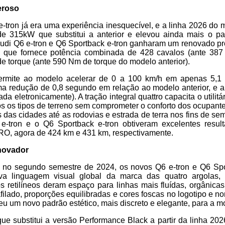
eroso
e-tron já era uma experiência inesquecível, e a linha 2026 d
e 315kW que substitui a anterior e elevou ainda mais o p
udi Q6 e-tron e Q6 Sportback e-tron ganharam um renovado pr
tio que fornece potência combinada de 428 cavalos (ante 38
de torque (ante 590 Nm de torque do modelo anterior).
ermite ao modelo acelerar de 0 a 100 km/h em apenas 5,
ma redução de 0,8 segundo em relação ao modelo anterior, e 
ada eletronicamente). A tração integral quattro capacita o utilitár
 os tipos de terreno sem comprometer o conforto dos ocupante
das cidades até as rodovias e estrada de terra nos fins de s
e-tron e o Q6 Sportback e-tron obtiveram excelentes resu
RO, agora de 424 km e 431 km, respectivamente.
inovador
 no segundo semestre de 2024, os novos Q6 e-tron e Q6 Spo
va linguagem visual global da marca das quatro argolas,
s retilíneos deram espaço para linhas mais fluídas, orgânica
afilado, proporções equilibradas e cores foscas no logotipo e no
eu um novo padrão estético, mais discreto e elegante, para a 
ue substitui a versão Performance Black a partir da linha 20