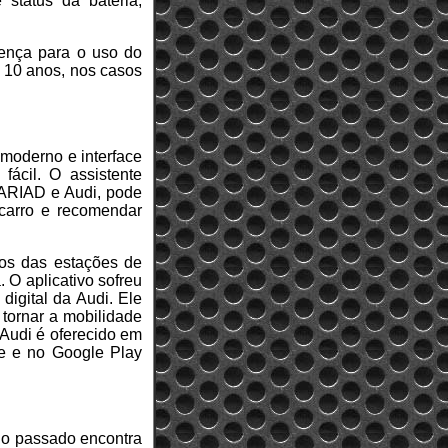
status da bateria,
cença para o uso do
é 10 anos, nos casos
 moderno e interface
fácil. O assistente
CARIAD e Audi, pode
 carro e recomendar
dos das estações de
 O aplicativo sofreu
igital da Audi. Ele
tornar a mobilidade
yAudi é oferecido em
re e no Google Play
e o passado encontra