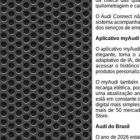
da marca das quat
quilometragem e ca
O Audi Connect não
sistema acompanha o
dos serviços de em
Aplicativo myAudi
O aplicativo myAudi
elegante, torna o 
adaptativo de IA, 
acessar o históric
produtos personaliz
O myAudi também of
recarga elétrica, p
uma atualização an
está em constante 
digital mais simple
mais de 50 mercado
Store.
Audi do Brasil
O ano de 2026 estab