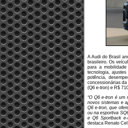
A Audi do Brasil a
brasileiro. Os veíc
para a mobilidade
tecnologia, ajuste
potência, desempe
concessionárias da
(Q6 e-tron) e R$ 71
“O Q6 e-tron é um m
novos sistemas e ap
Q6 e-tron, que ofer
ou na esportiva SQ6
e Q6 Sportback e-t
destaca Renato Celi