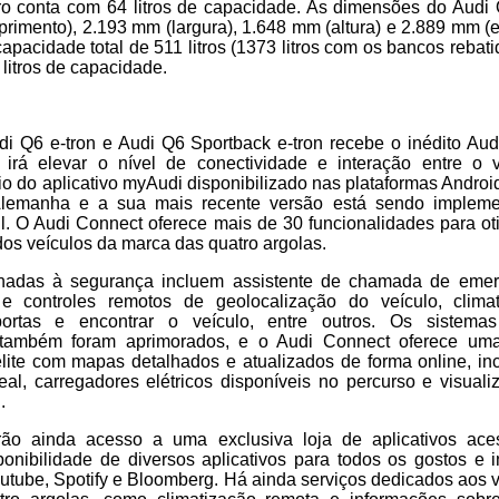
iro conta com 64 litros de capacidade. As dimensões do Audi 
imento), 2.193 mm (largura), 1.648 mm (altura) e 2.889 mm (en
capacidade total de 511 litros (1373 litros com os bancos rebati
 litros de capacidade.
di Q6 e-tron e Audi Q6 Sportback e-tron recebe o inédito Au
e irá elevar o nível de conectividade e interação entre o v
o do aplicativo myAudi disponibilizado nas plataformas Androi
 Alemanha e a sua mais recente versão está sendo impleme
il. O Audi Connect oferece mais de 30 funcionalidades para ot
os veículos da marca das quatro argolas.
nadas à segurança incluem assistente de chamada de emerg
 e controles remotos de geolocalização do veículo, climat
ortas e encontrar o veículo, entre outros. Os sistem
o também foram aprimorados, e o Audi Connect oferece uma
lite com mapas detalhados e atualizados de forma online, in
al, carregadores elétricos disponíveis no percurso e visuali
.
rão ainda acesso a uma exclusiva loja de aplicativos aces
onibilidade de diversos aplicativos para todos os gostos e i
utube, Spotify e Bloomberg. Há ainda serviços dedicados aos ve