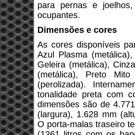
para pernas e joelhos,
ocupantes.
Dimensões e cores
As cores disponíveis pa
Azul Plasma (metálica),
Geleira (metálica), Cinz
(metálica), Preto Mit
(perolizada). Interna
tonalidade preta com c
dimensões são de 4.77
(largura), 1.628 mm (alt
O porta-malas traseiro te
(1361 litros com os ban