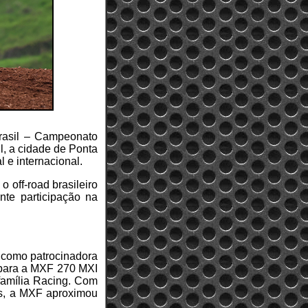
rasil – Campeonato
l, a cidade de Ponta
 e internacional.
 off-road brasileiro
te participação na
e como patrocinadora
 para a MXF 270 MXI
família Racing. Com
vas, a MXF aproximou