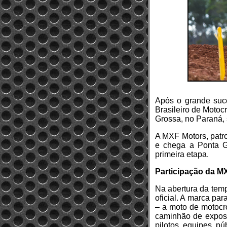
Após o grande suc
Brasileiro de Motoc
Grossa, no Paraná, 
A MXF Motors, patro
e chega a Ponta G
primeira etapa.
Participação da M
Na abertura da temp
oficial. A marca p
– a moto de motocr
caminhão de exposiç
pilotos, equipes, p