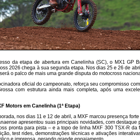
esso da etapa de abertura em Canelinha (SC), o MX1 GP B
ross 2026 chega à sua segunda etapa. Nos dias 25 e 26 de abri
será o palco de mais uma grande disputa do motocross nacional
cinadora oficial do campeonato, reforça seu compromisso com o
rossa com estrutura ainda mais completa, após uma excelen
XF Motors em Canelinha (1ª Etapa)
orada, nos dias 11 e 12 de abril, a MXF marcou presença fort
aranaense apresentou suas principais novidades, com destaque
oss pronta para pista – e a topo de linha MXF 300 TSX-R da 
ão, test rides, demonstrações técnicas e ativações interati
úblico e imprensa, gerando grande engajamento.