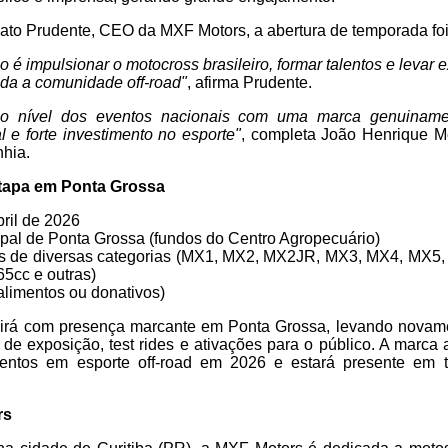
o Prudente, CEO da MXF Motors, a abertura de temporada foi 
é impulsionar o motocross brasileiro, formar talentos e levar e
oda a comunidade off-road"
, afirma Prudente.
o nível dos eventos nacionais com uma marca genuinamen
 e forte investimento no esporte"
, completa João Henrique Mo
hia.
tapa em Ponta Grossa
bril de 2026
ipal de Ponta Grossa (fundos do Centro Agropecuário)
os de diversas categorias (MX1, MX2, MX2JR, MX3, MX4, MX5
65cc e outras)
alimentos ou donativos)
rá com presença marcante em Ponta Grossa, levando novame
de exposição, test rides e ativações para o público. A marca
entos em esporte off-road em 2026 e estará presente em 
rs