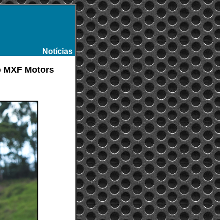
Notícias
-
io MXF Motors