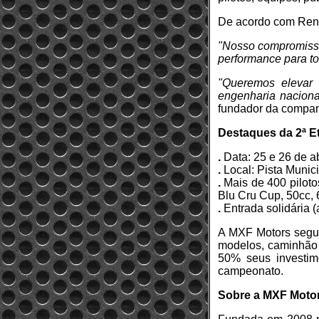
De acordo com Renat
"Nosso compromisso 
performance para t
"Queremos elevar 
engenharia nacional
fundador da compan
Destaques da 2ª E
.
Data: 25 e 26 de a
.
Local: Pista Munic
.
Mais de 400 pilot
Blu Cru Cup, 50cc, 
.
Entrada solidária (
A MXF Motors segui
modelos, caminhão 
50% seus investim
campeonato.
Sobre a MXF Moto