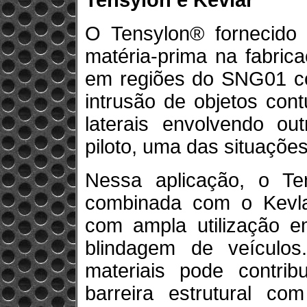
Tensylon e Kevlar
O Tensylon® fornecido 
matéria-prima na fabric
em regiões do SNG01 co
intrusão de objetos co
laterais envolvendo ou
piloto, uma das situações
Nessa aplicação, o Te
combinada com o Kevla
com ampla utilização e
blindagem de veículo
materiais pode contri
barreira estrutural c