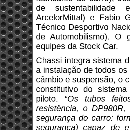
de sustentabilidade e
ArcelorMittal) e Fabio 
Técnico Desportivo Naci
de Automobilismo). O 
equipes da Stock Car.
Chassi integra sistema 
a instalação de todos os
câmbio e suspensão, o 
constitutivo do sistem
piloto.
“Os tubos feit
resistência, o DP980R,
segurança do carro: for
segurança) capaz de e