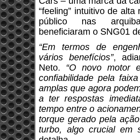
Cars – uma marca da cat
“feeling” intuitivo de al
público nas arquib
beneficiaram o SNG01 de
“Em termos de engenh
vários benefícios”
, adia
Neto.
“O novo motor e
confiabilidade pela fai
amplas que agora podemo
a ter respostas imedia
tempo entre o acionamen
torque gerado pela ação
turbo, algo crucial em
detalha.