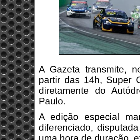
A Gazeta transmite, n
partir das 14h, Super 
diretamente do Autód
Paulo.
A edição especial m
diferenciado, disputad
uma hora de duração, ex