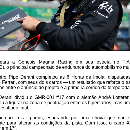
 para a Genesis Magma Racing em sua estreia no FIA
, o principal campeonato de endurance do automobilismo mun
eiro Pipo Derani completou as 6 Horas de Ímola, disputad
o Ferrari, com seus dois carros — um resultado que reforça o t
as entre o anúncio do projeto e a primeira corrida da temporada
 Derani dividiu o GMR-001 #17 com o alemão André Lotterer
gou a figurar na zona de pontuação entre os hipercarros, mas um
esultado final.
or não trocar pneus, esperando por uma chuva que não s
ente para alterar as condições da pista. Com isso, o carro 
r em 17º.