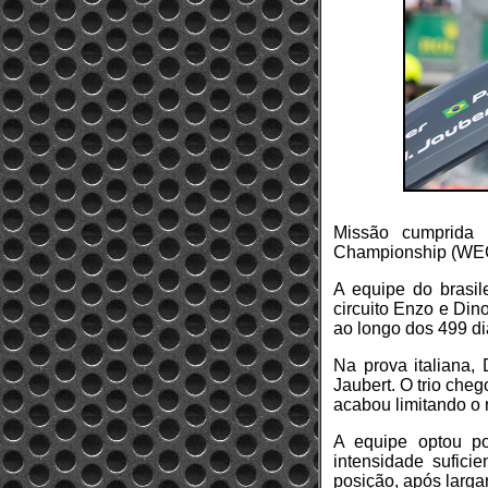
Missão cumprida
Championship (WEC)
A equipe do brasil
circuito Enzo e Din
ao longo dos 499 di
Na prova italiana,
Jaubert. O trio che
acabou limitando o r
A equipe optou p
intensidade sufici
posição, após larga