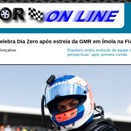
celebra Dia Zero após estreia da GMR em Ímola na F
Gonçalves
Brasileiro exalta evolução da equipe 
perspectivas" após primeira corrida.