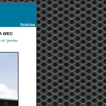
Notícias
-
IA WEC
e vê "grandes