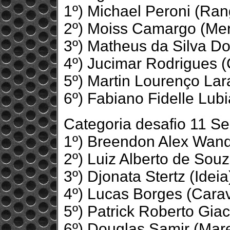
1º) Michael Peroni (Ra
2º) Moiss Camargo (Me
3º) Matheus da Silva Do
4º) Jucimar Rodrigues 
5º) Martin Lourenço Lar
6º) Fabiano Fidelle Lub
Categoria desafio 11 S
1º) Breendon Alex Wan
2º) Luiz Alberto de Souz
3º) Djonata Stertz (Idei
4º) Lucas Borges (Cara
5º) Patrick Roberto Gia
6º) Douglas Samir (Mar