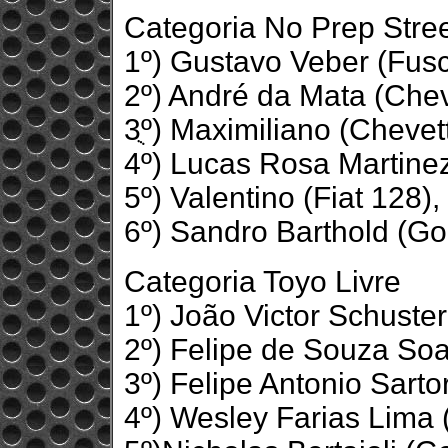
Categoria No Prep Stre
1º) Gustavo Veber (Fus
2º) André da Mata (Che
3ֻº) Maximiliano (Chevet
4º) Lucas Rosa Martine
5º) Valentino (Fiat 128)
6º) Sandro Barthold (Go
Categoria Toyo Livre
1º) João Victor Schuste
2º) Felipe de Souza Soa
3º) Felipe Antonio Sarto
4º) Wesley Farias Lima 