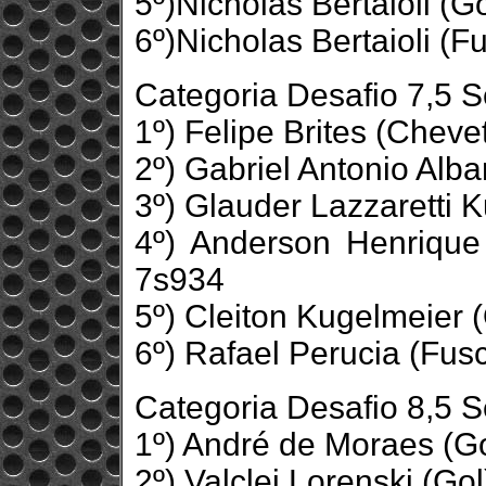
5º)Nicholas Bertaioli (G
6º)Nicholas Bertaioli (
Categoria Desafio 7,5 
1º) Felipe Brites (Chev
2º) Gabriel Antonio Alba
3º) Glauder Lazzaretti 
4º) Anderson Henrique 
7s934
5º) Cleiton Kugelmeier 
6º) Rafael Perucia (Fus
Categoria Desafio 8,5 
1º) André de Moraes (G
2º) Valclei Lorenski (Go