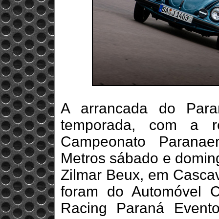
A arrancada do Para
temporada, com a r
Campeonato Paranae
Metros sábado e doming
Zilmar Beux, em Cascav
foram do Automóvel 
Racing Paraná Event