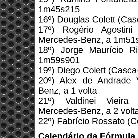
1m45s215
16º) Douglas Colett (Ca
17º) Rogério Agostin
Mercedes-Benz, a 1m51
18º) Jorge Maurício Ri
1m59s901
19º) Diego Colett (Casc
20º) Alex de Andrade V
Benz, a 1 volta
21º) Valdinei Vieira
Mercedes-Benz, a 2 volt
22º) Fabrício Rossato (C
Calendário da Fórmula