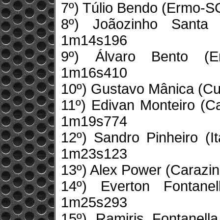
7º) Túlio Bendo (Ermo-
8º) Joãozinho Santa
1m14s196
9º) Álvaro Bento (E
1m16s410
10º) Gustavo Mânica (Cu
11º) Edivan Monteiro (C
1m19s774
12º) Sandro Pinheiro (
1m23s123
13º) Alex Power (Carazi
14º) Everton Fontanel
1m25s293
15º) Ramiris Fontanella