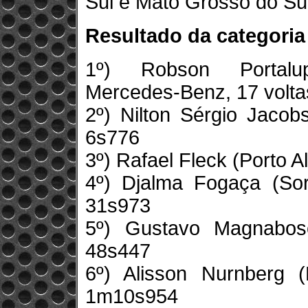
Sul e Mato Grosso do Sul
Resultado da categoria
1º) Robson Portalup
Mercedes-Benz, 17 volta
2º) Nilton Sérgio Jacob
6s776
3º) Rafael Fleck (Porto 
4º) Djalma Fogaça (So
31s973
5º) Gustavo Magnabos
48s447
6º) Alisson Nurnberg 
1m10s954