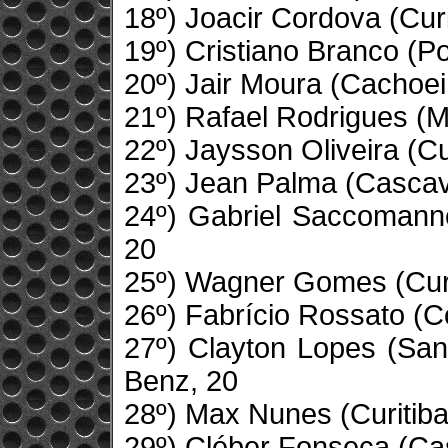
18º) Joacir Cordova (Curi
19º) Cristiano Branco (P
20º) Jair Moura (Cachoei
21º) Rafael Rodrigues (M
22º) Jaysson Oliveira (Cu
23º) Jean Palma (Cascav
24º) Gabriel Saccomann
20
25º) Wagner Gomes (Curi
26º) Fabrício Rossato (
27º) Clayton Lopes (San
Benz, 20
28º) Max Nunes (Curitiba
29º) Cléber Fonseca (Ca