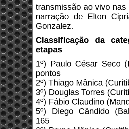
transmissão ao vivo nas 
narração de Elton Cipr
Gonzalez.
Classificação da cat
etapas
1º) Paulo César Seco (
pontos
2º) Thiago Mânica (Curit
3º) Douglas Torres (Curi
4º) Fábio Claudino (Mand
5º) Diego Cândido (Bal
165