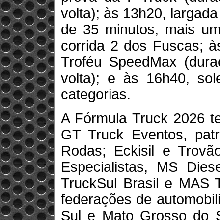
volta); às 13h20, largad
de 35 minutos, mais uma
corrida 2 dos Fuscas; à
Troféu SpeedMax (dura
volta); e às 16h40, so
categorias.
A Fórmula Truck 2026 t
GT Truck Eventos, pat
Rodas; Eckisil e Trovão
Especialistas, MS Dies
TruckSul Brasil e MAS T
federações de automobil
Sul e Mato Grosso do S