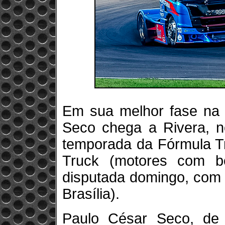
Em sua melhor fase na 
Seco chega a Rivera, n
temporada da Fórmula Tr
Truck (motores com bo
disputada domingo, com 
Brasília).
Paulo César Seco, de