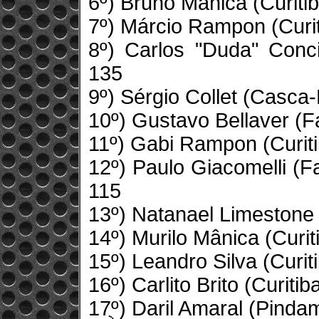
6º) Bruno Mânica (Curiti
7º) Márcio Rampon (Curit
8º) Carlos "Duda" Conci
135
9º) Sérgio Collet (Casca
10º) Gustavo Bellaver (F
11º) Gabi Rampon (Curiti
12º) Paulo Giacomelli (
115
13º) Natanael Limestone
14º) Murilo Mânica (Curit
15º) Leandro Silva (Curi
16º) Carlito Brito (Curiti
17ֻº) Daril Amaral (Pind