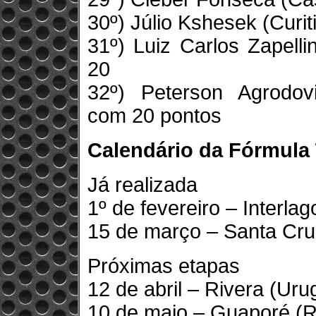
30º) Júlio Kshesek (Curit
31º) Luiz Carlos Zapell
20
32º) Peterson Agrodovi
com 20 pontos
Calendário da Fórmula
Já realizada
1º de fevereiro – Interla
15 de março – Santa Cru
Próximas etapas
12 de abril – Rivera (Uru
10 de maio – Guaporé (