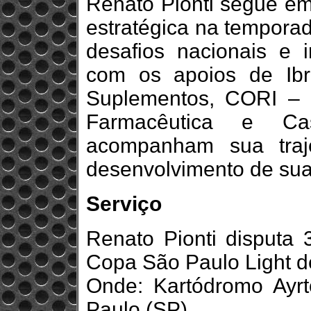
Renato Pionti segue em
estratégica na tempora
desafios nacionais e i
com os apoios de Ibr
Suplementos, CORI – 
Farmacêutica e C
acompanham sua traj
desenvolvimento de sua
Serviço
Renato Pionti disputa 3
Copa São Paulo Light d
Onde: Kartódromo Ayrt
Paulo (SP)