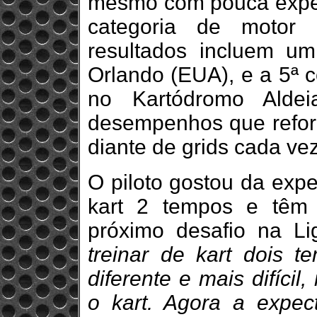
mesmo com pouca experi
categoria de motor 
resultados incluem u
Orlando (EUA), e a 5ª c
no Kartódromo Ald
desempenhos que reforç
diante de grids cada ve
O piloto gostou da expe
kart 2 tempos e têm 
próximo desafio na Li
treinar de kart dois 
diferente e mais difíci
o kart. Agora a expect