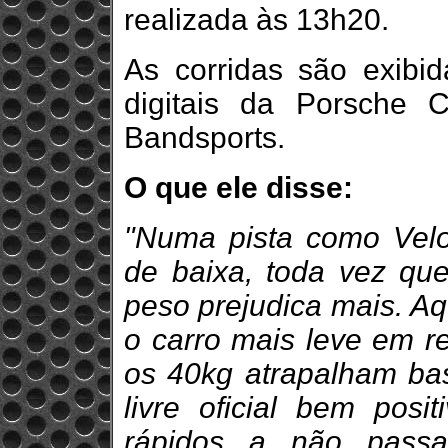
realizada às 13h20.
As corridas são exibid
digitais da Porsche
Bandsports.
O que ele disse:
"Numa pista como Veloc
de baixa, toda vez que
peso prejudica mais. Aq
o carro mais leve em re
os 40kg atrapalham bas
livre oficial bem posi
rápidos a não passa