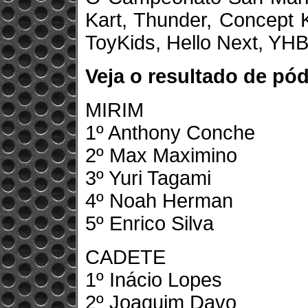
Kart, Thunder, Concept K
ToyKids, Hello Next, YHBr
Veja o resultado de pód
MIRIM
1º Anthony Conche
2º Max Maximino
3º Yuri Tagami
4º Noah Herman
5º Enrico Silva
CADETE
1º Inácio Lopes
2º Joaquim Davo