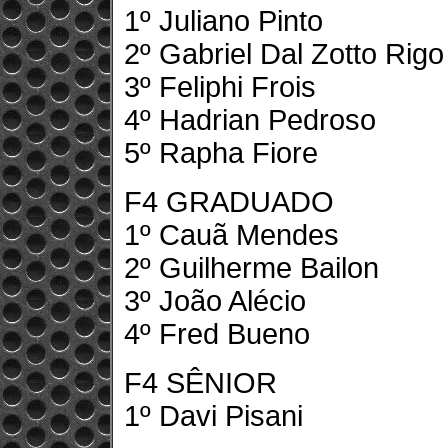
1º Juliano Pinto
2º Gabriel Dal Zotto Rigo
3º Feliphi Frois
4º Hadrian Pedroso
5º Rapha Fiore
F4 GRADUADO
1º Cauã Mendes
2º Guilherme Bailon
3º João Alécio
4º Fred Bueno
F4 SÊNIOR
1º Davi Pisani