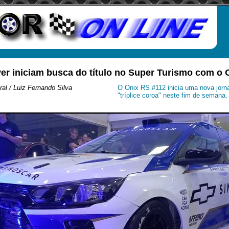
yer iniciam busca do título no Super Turismo com o 
al / Luiz Fernando Silva
O Onix RS #112 inicia uma nova jor
"tríplice coroa" neste fim de semana.