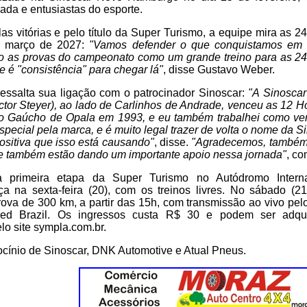
ada e entusiastas do esporte.
as vitórias e pelo título da Super Turismo, a equipe mira as 
 março de 2027:
"Vamos defender o que conquistamos em
do as provas do campeonato como um grande treino para as 2
 é "consistência" para chegar lá"
, disse Gustavo Weber.
ressalta sua ligação com o patrocinador Sinoscar:
"A Sinoscar
ctor Steyer), ao lado de Carlinhos de Andrade, venceu as 12
o Gaúcho de Opala em 1993, e eu também trabalhei como ve
pecial pela marca, e é muito legal trazer de volta o nome da Si
ositiva que isso está causando"
, disse.
"Agradecemos, também
ue também estão dando um importante apoio nessa jornada"
, co
 primeira etapa da Super Turismo no Autódromo Intern
 na sexta-feira (20), com os treinos livres. No sábado (21
 prova de 300 km, a partir das 15h, com transmissão ao vivo p
d Brazil. Os ingressos custa R$ 30 e podem ser adqui
o site sympla.com.br.
ocínio de Sinoscar, DNK Automotive e Atual Pneus.