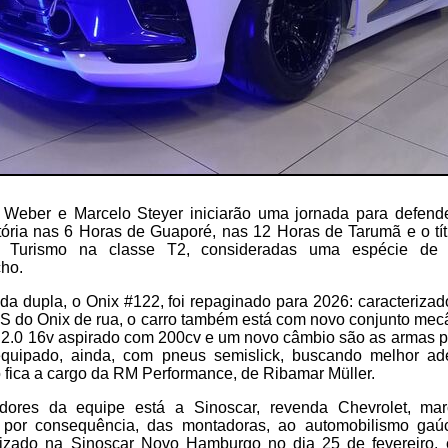
 Weber e Marcelo Steyer iniciarão uma jornada para defend
tória nas 6 Horas de Guaporé, nas 12 Horas de Tarumã e o t
 Turismo na classe T2, consideradas uma espécie d
ho.
 da dupla, o Onix #122, foi repaginado para 2026: caracterizad
RS do Onix de rua, o carro também está com novo conjunto mecâ
 2.0 16v aspirado com 200cv e um novo câmbio são as armas p
equipado, ainda, com pneus semislick, buscando melhor ad
 fica a cargo da RM Performance, de Ribamar Müller.
adores da equipe está a Sinoscar, revenda Chevrolet, ma
, por consequência, das montadoras, ao automobilismo ga
alizado na Sinoscar Novo Hamburgo no dia 25 de fevereiro,