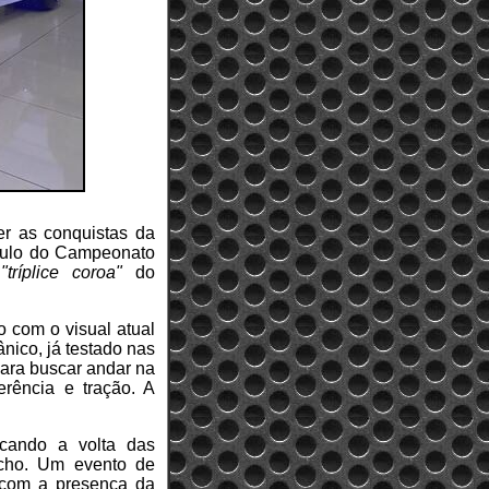
er as conquistas da
ítulo do Campeonato
e
"tríplice coroa"
do
o com o visual atual
nico, já testado nas
ara buscar andar na
erência e tração. A
rcando a volta das
úcho. Um evento de
 com a presença da