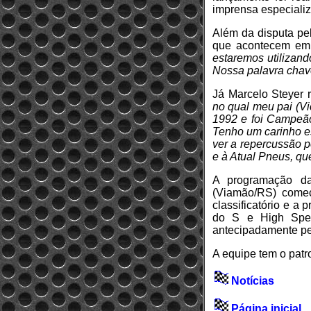
imprensa especializ
Além da disputa pel
que acontecem em
estaremos utilizan
Nossa palavra chave
Já Marcelo Steyer 
no qual meu pai (Vi
1992 e foi Campeã
Tenho um carinho es
ver a repercussão p
e à Atual Pneus, q
A programação da
(Viamão/RS) começa
classificatório e a
do S e High Spee
antecipadamente pel
A equipe tem o patr
Notícias
Página inicial