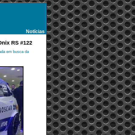
Notícias
-
Onix RS #122
nada em busca da