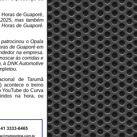
24 Horas de Guaporé,
 2025, mas também
4 Horas de Guaporé.
 patrocinou o Opala
 Horas de Guaporé em
ndedor na empresa.
noscar às corridas e
, à DNK Automotive
mpletou.
acional de Tarumã
) acontece o treino
elo YouTube do Curva
ridos na hora, ou