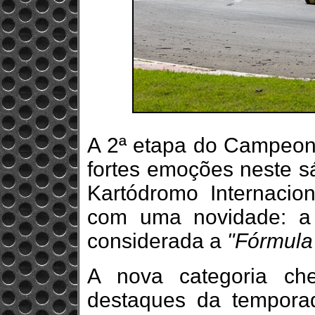
A 2ª etapa do Campeon
fortes emoções neste sá
Kartódromo Internacio
com uma novidade: a e
considerada a
"Fórmula 
A nova categoria c
destaques da temporad