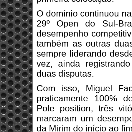
O domínio continuou nas
29º Open do Sul-Bra
desempenho competitivo
também as outras duas 
sempre liderando desde
vez, ainda registrand
duas disputas.
Com isso, Miguel Fa
praticamente 100% d
Pole position, três vi
marcaram um desempen
da Mirim do início ao fim