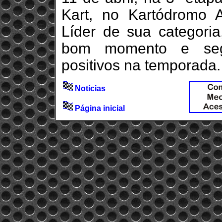
Kart, no Kartódromo A
Líder de sua categoria
bom momento e segu
positivos na temporada.
Notícias
Página inicial