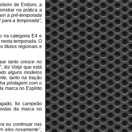
ileiro de Enduro, a
nstrar na prática a
aram a pré-temporada
l para a temporada”
,
ro na categoria E4 e
i nesta temporada. O
 títulos regionais e
que tanto cresce no
”
, diz Volpi que está
ando alguns modelos
te, tanto na tração
inha pilotagem com o
 da marca no Espírito
ngado, foi campeão
postas da marca no
ra eu continuar nas
om eles novamente’’
,