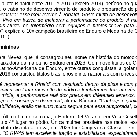
oi piloto Rinaldi entre 2011 e 2016 (exceto 2014), período no qu
a, o trabalho de desenvolvimento de produto e preparação de pil
tacular esse meu retorno à Rinaldi. Gosto muito de desenvol
. Vivo em busca de melhorar a performance do produto. A mi
ois ajudei no intermédio com equipes e pilotos-chave para 
s”
, explica o 10x campeão brasileiro de Enduro e Medalha de O
SDE).
emininas
ra Neves, que já consagrou seu nome na história do motocicl
mbaixadora da marca no Enduro em 2026. Com nove títulos de C
atino-Americana de Enduro, entre outras conquistas, a goian
018 conquistou títulos brasileiros e internacionais com pneus d
é representar a Rinaldi com resultado dentro da pista e com p
a marca ao lugar mais alto do pódio e também mostrar, atravé
 mídia, a performance real dos pneus em diferentes terrenos.
ição, é construção de marca”
, afirma Bárbara.
“Conheço a quali
abilidade, então me sinto muito segura para essa temporada”
, 
 último fim de semana, o Enduro Del Verano, em Villa Gesell
iu o 4º lugar no pódio. Única mulher brasileira nas motos, 
piloto disputa a prova, em 2025 foi Campeã na Classe Femi
a.
“O RW45 tem excelente tração e estabilidade, especialmen