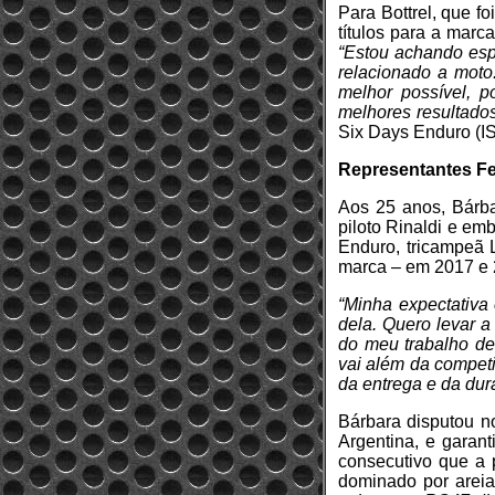
Para Bottrel, que f
títulos para a marc
“Estou achando espe
relacionado a moto
melhor possível, p
melhores resultado
Six Days Enduro (I
Representantes F
Aos 25 anos, Bárba
piloto Rinaldi e e
Enduro, tricampeã L
marca – em 2017 e 2
“Minha expectativa 
dela. Quero levar 
do meu trabalho de
vai além da compet
da entrega e da dur
Bárbara disputou no
Argentina, e garant
consecutivo que a 
dominado por arei