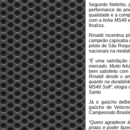
Segundo Netinho, p
performance do pne
qualidade e a compe
com a linha MS49 e
finaliza.
Rinaldi incentiva p
campeão capixaba de
piloto de São Roque
nacionais na modal
“É uma satisfação 
mercado. Muito feli
bem satisfeito co
Rinaldi desde o an
quanto na durabilid
MS49 Soft”
, elogia
Santo
Já o gaúcho deBen
gaúcho de Velocro
Campeonato Brasile
“Quero agradecer à
pistas e poder faze