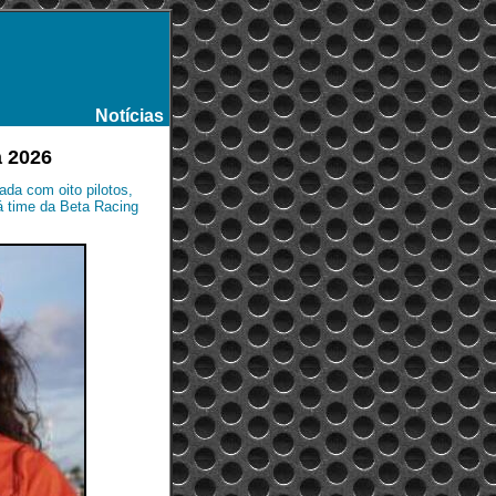
Notícias
-
a 2026
ada com oito pilotos,
á time da Beta Racing