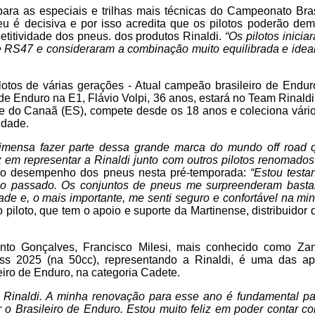
ara as especiais e trilhas mais técnicas do Campeonato Bras
u é decisiva e por isso acredita que os pilotos poderão demo
titividade dos pneus. dos produtos Rinaldi.
“Os pilotos inici
 RS47 e consideraram a combinação muito equilibrada e idea
ilotos de várias gerações - Atual campeão brasileiro de Endu
 Enduro na E1, Flávio Volpi, 36 anos, estará no Team Rinald
 do Canaã (ES), compete desde os 18 anos e coleciona vários
idade.
imensa fazer parte dessa grande marca do mundo off road 
z em representar a Rinaldi junto com outros pilotos renomados
m o desempenho dos pneus nesta pré-temporada:
“Estou test
o passado. Os conjuntos de pneus me surpreenderam bastan
ade e, o mais importante, me senti seguro e confortável na m
 o piloto, que tem o apoio e suporte da Martinense, distribuidor
to Gonçalves, Francisco Milesi, mais conhecido como Za
ss 2025 (na 50cc), representando a Rinaldi, é uma das a
iro de Enduro, na categoria Cadete.
 Rinaldi. A minha renovação para esse ano é fundamental pa
r o Brasileiro de Enduro. Estou muito feliz em poder contar c