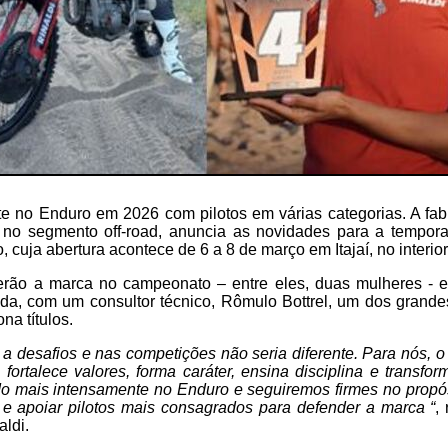
te no Enduro em 2026 com pilotos em várias categorias. A fabr
 no segmento off-road, anuncia as novidades para a tempo
, cuja abertura acontece de 6 a 8 de março em Itajaí, no interio
derão a marca no campeonato – entre eles, duas mulheres - 
nda, com um consultor técnico, Rômulo Bottrel, um dos grande
na títulos.
 a desafios e nas competições não seria diferente. Para nós, o
fortalece valores, forma caráter, ensina disciplina e transfo
o mais intensamente no Enduro e seguiremos firmes no propós
 e apoiar pilotos mais consagrados para defender a marca “
,
aldi.