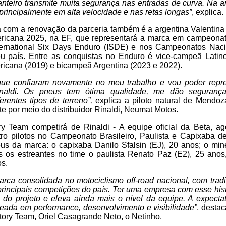
anteiro transmite muita segurança nas entradas de curva. Na ar
principalmente em alta velocidade e nas retas longas”
, explica.
om a renovação da parceria também é a argentina Valentina F
icana 2025, na EF, que representará a marca em campeonat
ternational Six Days Enduro (ISDE) e nos Campeonatos Nac
 país. Entre as conquistas no Enduro é vice-campeã Latin
icana (2019) e bicampeã Argentina (2023 e 2022).
 que confiaram novamente no meu trabalho e vou poder rep
aldi. Os pneus tem ótima qualidade, me dão seguranç
erentes tipos de terreno”,
explica a piloto natural de Mendoz
te por meio do distribuidor Rinaldi, Neumat Motos.
y Team competirá de Rinaldi - A equipe oficial da Beta, a
ro pilotos no Campeonato Brasileiro, Paulista e Capixaba 
us da marca: o capixaba Danilo Sfalsin (EJ), 20 anos; o min
s os estreantes no time o paulista Renato Paz (E2), 25 anos
os.
rca consolidada no motociclismo off-road nacional, com tradi
principais competições do país. Ter uma empresa com esse his
 do projeto e eleva ainda mais o nível da equipe. A expecta
seada em performance, desenvolvimento e visibilidade”
, desta
ory Team, Oriel Casagrande Neto, o Netinho.