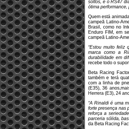
soltos, e o RS47 di
ótima performance, 
Quem está animada c
campeã Latino-Amer
Brasil, como no In
Enduro FIM, em seu
campeã Latino-Amer
“Estou muito feliz
marca como a Rin
durabilidade em dif
recebe todo o supor
Beta Racing Factor
também e terá quat
com a linha de pne
(E35), 36 anos,mai
Herrera (E3), 24 an
“A Rinaldi é uma ma
forte presença nas 
reforça a seriedade
parceria sólida, ba
da Beta Racing Fact