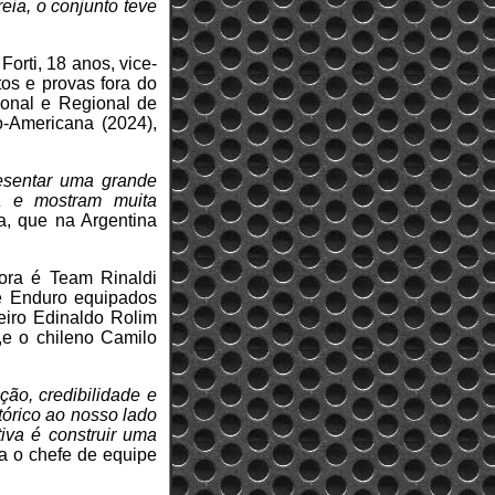
eia, o conjunto teve
orti, 18 anos, vice-
os e provas fora do
ional e Regional de
o-Americana (2024),
resentar uma grande
a e mostram muita
a, que na Argentina
gora é Team Rinaldi
de Enduro equipados
eiro Edinaldo Rolim
,e o chileno Camilo
ção, credibilidade e
tórico ao nosso lado
tiva é construir uma
ca o chefe de equipe