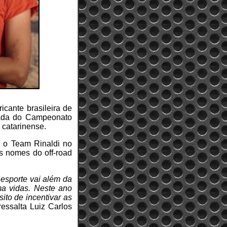
icante brasileira de
rada do Campeonato
r catarinense.
e o Team Rinaldi no
s nomes do off-road
 esporte vai além da
rma vidas. Neste ano
ito de incentivar as
 ressalta Luiz Carlos