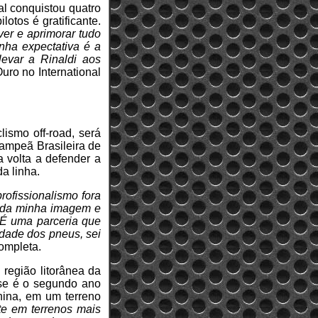
al conquistou quatro
otos é gratificante.
ver e aprimorar tudo
nha expectativa é a
levar a Rinaldi aos
uro no International
ismo off-road, será
ampeã Brasileira de
a volta a defender a
a linha.
rofissionalismo fora
s da minha imagem e
 É uma parceria que
dade dos pneus, sei
completa.
 região litorânea da
esse é o segundo ano
nina, em um terreno
te em terrenos mais