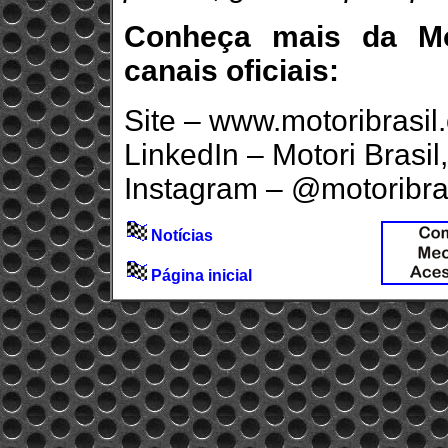
Conheça mais da Mot
canais oficiais:
Site – www.motoribrasil
LinkedIn – Motori Brasi
Instagram – @motoribra
Notícias
Página inicial