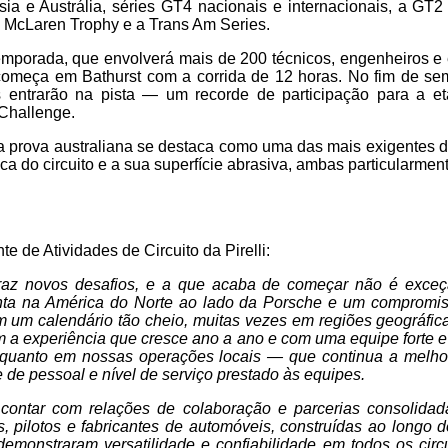
ia e Austrália, séries GT4 nacionais e internacionais, a GT
o McLaren Trophy e a Trans Am Series.
temporada, que envolverá mais de 200 técnicos, engenheiros e
 começa em Bathurst com a corrida de 12 horas. No fim de s
os entrarão na pista — um recorde de participação para a e
 Challenge.
 prova australiana se destaca como uma das mais exigentes d
ica do circuito e a sua superfície abrasiva, ambas particularme
e de Atividades de Circuito da Pirelli:
raz novos desafios, e a que acaba de começar não é exce
ta na América do Norte ao lado da Porsche e um compromi
 um calendário tão cheio, muitas vezes em regiões geográficas
 a experiência que cresce ano a ano e com uma equipe forte e
 quanto em nossas operações locais — que continua a melh
 de pessoal e nível de serviço prestado às equipes.
ntar com relações de colaboração e parcerias consolidad
s, pilotos e fabricantes de automóveis, construídas ao longo
emonstraram versatilidade e confiabilidade em todos os circ