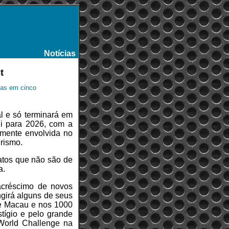
Notícias
-
t
das em cinco
l e só terminará em
i para 2026, com a
mente envolvida no
rismo.
atos que não são de
a.
acréscimo de novos
ngirá alguns de seus
de Macau e nos 1000
tígio e pelo grande
World Challenge na