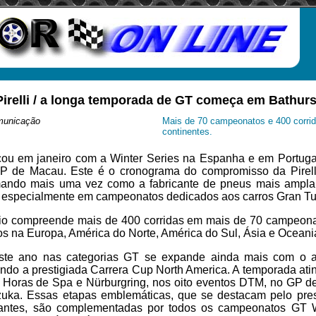
Pirelli / a longa temporada de GT começa em Bathurs
municação
Mais de 70 campeonatos e 400 corri
continentes.
u em janeiro com a Winter Series na Espanha e em Portuga
 de Macau. Este é o cronograma do compromisso da Pirell
mando mais uma vez como a fabricante de pneus mais ampla
, especialmente em campeonatos dedicados aos carros Gran Tu
rio compreende mais de 400 corridas em mais de 70 campeon
os na Europa, América do Norte, América do Sul, Ásia e Oceani
te ano nas categorias GT se expande ainda mais com o 
ndo a prestigiada Carrera Cup North America. A temporada ati
4 Horas de Spa e Nürburgring, nos oito eventos DTM, no GP 
uka. Essas etapas emblemáticas, que se destacam pelo pres
pantes, são complementadas por todos os campeonatos GT 