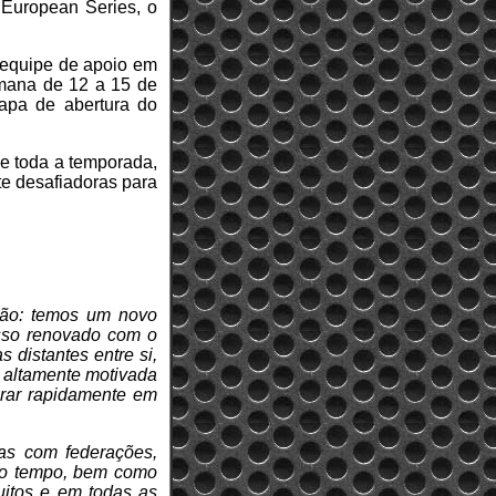
2 European Series, o
 equipe de apoio em
emana de 12 a 15 de
tapa de abertura do
e toda a temporada,
nte desafiadoras para
ção: temos um novo
sso renovado com o
 distantes entre si,
 altamente motivada
orar rapidamente em
as com federações,
 do tempo, bem como
uitos e em todas as