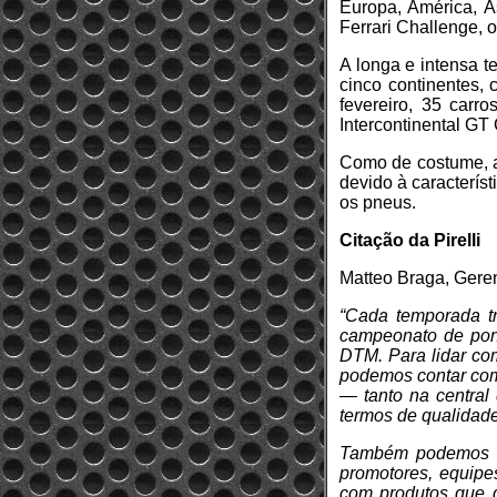
Europa, América, Ás
Ferrari Challenge, 
A longa e intensa 
cinco continentes,
fevereiro, 35 carr
Intercontinental GT
Como de costume, a
devido à característ
os pneus.
Citação da Pirelli
Matteo Braga, Gerent
“Cada temporada t
campeonato de pon
DTM. Para lidar com
podemos contar com
— tanto na central
termos de qualidade
Também podemos co
promotores, equipe
com produtos que d