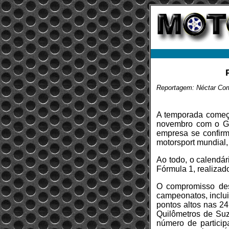
Reportagem: Néctar Co
A temporada começo
novembro com o GP
empresa se confir
motorsport mundial
Ao todo, o calendá
Fórmula 1, realizad
O compromisso des
campeonatos, inclui
pontos altos nas 2
Quilômetros de Suz
número de partici