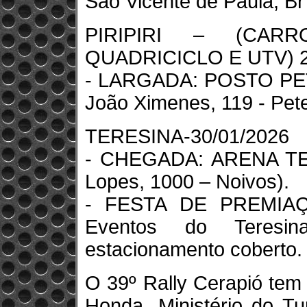
São Vicente de Paula, Br
PIRIPIRI – (CAR
QUADRICICLO E UTV) 2
- LARGADA: POSTO PET
João Ximenes, 119 - Petec
TERESINA-30/01/2026
- CHEGADA: ARENA TE
Lopes, 1000 – Noivos).
- FESTA DE PREMIAÇÃ
Eventos do Teresin
estacionamento coberto.
O 39º Rally Cerapió tem
Honda, Ministério do Tu