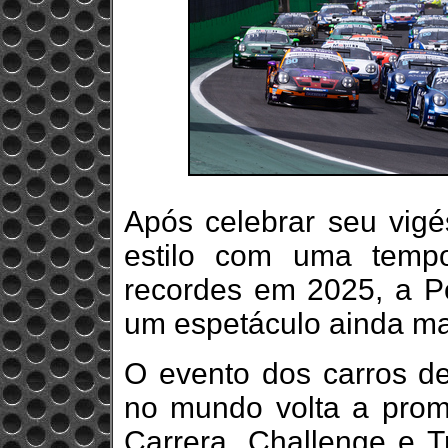
Após celebrar seu vigé
estilo com uma tempo
recordes em 2025, a 
um espetáculo ainda mai
O evento dos carros d
no mundo volta a promov
Carrera, Challenge e T