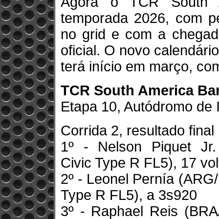
Agora o TCR South A
temporada 2026, com per
no grid e com a chegad
oficial. O novo calendár
terá início em março, com
TCR South America Ba
Etapa 10, Autódromo de I
Corrida 2, resultado final
1º - Nelson Piquet Jr
Civic Type R FL5), 17 v
2º - Leonel Pernía (ARG
Type R FL5), a 3s920
3º - Raphael Reis (BR