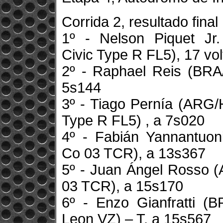
Corrida 2, resultado final
1º - Nelson Piquet Jr
Civic Type R FL5), 17 v
2º - Raphael Reis (BR
5s144
3º - Tiago Pernía (ARG
Type R FL5) , a 7s020
4º - Fabián Yannantuon
Co 03 TCR), a 13s367
5º - Juan Ángel Rosso (
03 TCR), a 15s170
6º - Enzo Gianfratti (
Leon VZ) – T, a 15s567