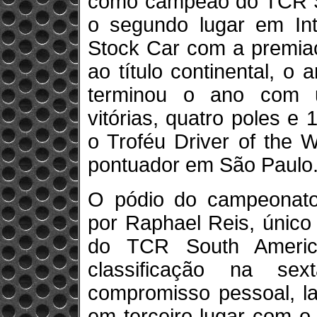
como campeão do TCR 
o segundo lugar em Int
Stock Car com a premiaç
ao título continental, 
terminou o ano com u
vitórias, quatro poles e
o Troféu Driver of the
pontuador em São Paulo
O pódio do campeonato 
por Raphael Reis, único 
do TCR South Americ
classificação na se
compromisso pessoal, la
em terceiro lugar com 