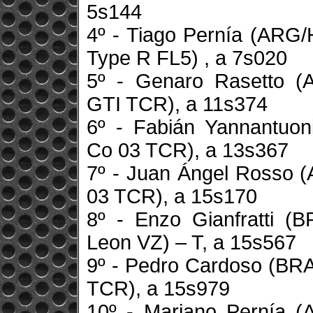
5s144
4º - Tiago Pernía (ARG
Type R FL5) , a 7s020
5º - Genaro Rasetto 
GTI TCR), a 11s374
6º - Fabián Yannantuon
Co 03 TCR), a 13s367
7º - Juan Ángel Rosso (
03 TCR), a 15s170
8º - Enzo Gianfratti (
Leon VZ) – T, a 15s567
9º - Pedro Cardoso (BR
TCR), a 15s979
10º - Mariano Pernía 