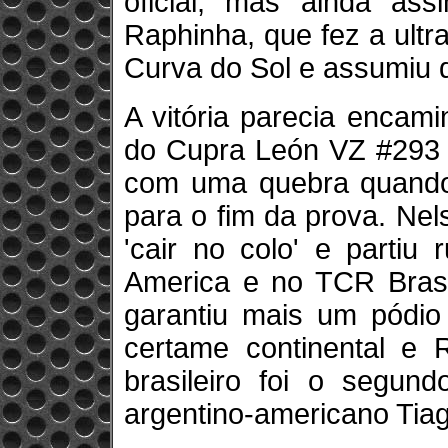
oficial, mas ainda ass
Raphinha, que fez a ult
Curva do Sol e assumiu de
A vitória parecia encam
do Cupra León VZ #293 
com uma quebra quando
para o fim da prova. Nels
'cair no colo' e partiu
America e no TCR Brasil
garantiu mais um pódi
certame continental e R
brasileiro foi o segun
argentino-americano Tiag