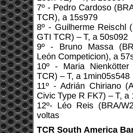
7º - Pedro Cardoso (BR
TCR), a 15s979
8º - Guilherme Reischl
GTI TCR) – T, a 50s092
9º - Bruno Massa (BR
León Competicion), a 57
10º - Maria Nienkötte
TCR) – T, a 1min05s548
11º - Adrián Chiriano
Civic Type R FK7) – T, 
12º- Léo Reis (BRA/W
voltas
TCR South America Ba