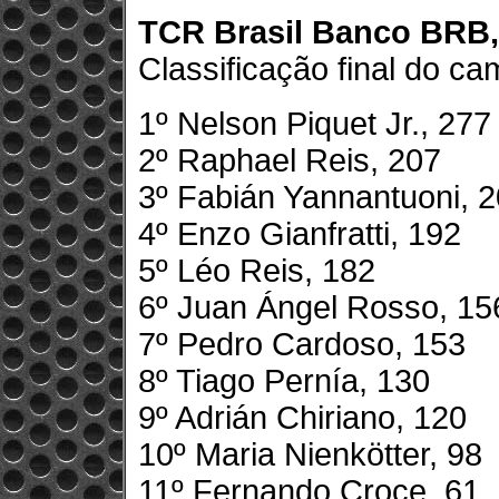
TCR Brasil Banco BRB,
Classificação final do ca
1º Nelson Piquet Jr., 27
2º Raphael Reis, 207
3º Fabián Yannantuoni, 
4º Enzo Gianfratti, 192
5º Léo Reis, 182
6º Juan Ángel Rosso, 15
7º Pedro Cardoso, 153
8º Tiago Pernía, 130
9º Adrián Chiriano, 120
10º Maria Nienkötter, 98
11º Fernando Croce, 61