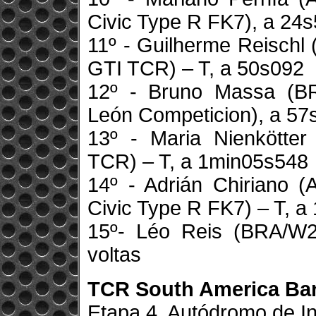
Civic Type R FK7), a 24
11º - Guilherme Reisch
GTI TCR) – T, a 50s092
12º - Bruno Massa (BR
León Competicion), a 57
13º - Maria Nienkötte
TCR) – T, a 1min05s548
14º - Adrián Chiriano
Civic Type R FK7) – T, 
15º- Léo Reis (BRA/W
voltas
TCR South America Ba
Etapa 4, Autódromo de In