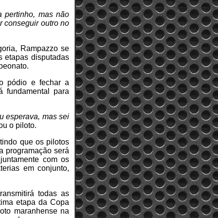
a pertinho, mas não
r conseguir outro no
egoria, Rampazzo se
 etapas disputadas
peonato.
o pódio e fechar a
á fundamental para
u esperava, mas sei
ou o piloto.
tindo que os pilotos
, a programação será
 juntamente com os
terias em conjunto,
ansmitirá todas as
tima etapa da Copa
loto maranhense na