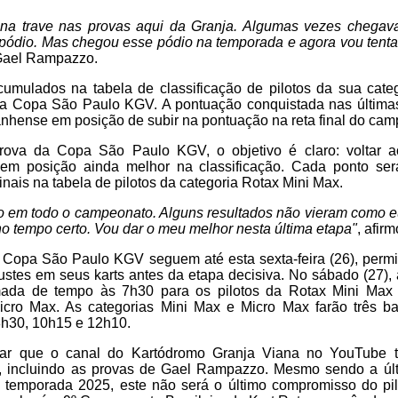
na trave nas provas aqui da Granja. Algumas vezes chegav
pódio. Mas chegou esse pódio na temporada e agora vou tenta
 Gael Rampazzo.
mulados na tabela de classificação de pilotos da sua cat
a Copa São Paulo KGV. A pontuação conquistada nas últimas
anhense em posição de subir na pontuação na reta final do cam
prova da Copa São Paulo KGV, o objetivo é claro: voltar a
 em posição ainda melhor na classificação. Cada ponto ser
finais na tabela de pilotos da categoria Rotax Mini Max.
 em todo o campeonato. Alguns resultados não vieram como e
o tempo certo. Vou dar o meu melhor nesta última etapa"
, afirm
a Copa São Paulo KGV seguem até esta sexta-feira (26), permi
ustes em seus karts antes da etapa decisiva. No sábado (27)
mada de tempo às 7h30 para os pilotos da Rotax Mini Max
cro Max. As categorias Mini Max e Micro Max farão três ba
h30, 10h15 e 12h10.
ar que o canal do Kartódromo Granja Viana no YouTube tr
o, incluindo as provas de Gael Rampazzo. Mesmo sendo a úl
temporada 2025, este não será o último compromisso do pi