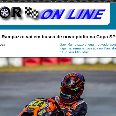
: Rampazzo vai em busca de novo pódio na Copa S
ues
Gael Rampazzo chega motivado após 
lugar na semana passada no Paulista 
KGV pela Mini Max.