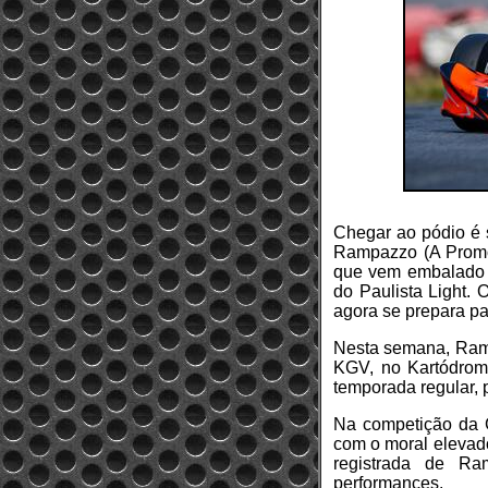
Chegar ao pódio é s
Rampazzo (A Promo 
que vem embalado p
do Paulista Light.
agora se prepara pa
Nesta semana, Ramp
KGV, no Kartódromo
temporada regular, 
Na competição da G
com o moral elevado
registrada de R
performances.