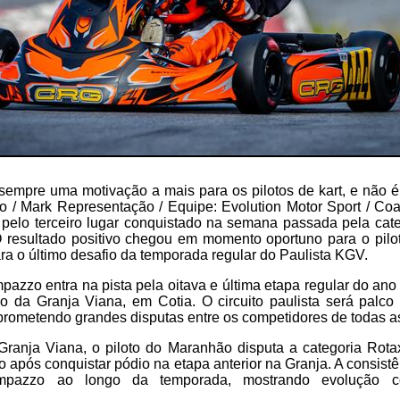
empre uma motivação a mais para os pilotos de kart, e não é
/ Mark Representação / Equipe: Evolution Motor Sport / Coa
elo terceiro lugar conquistado na semana passada pela cate
 O resultado positivo chegou em momento oportuno para o pil
ra o último desafio da temporada regular do Paulista KGV.
azzo entra na pista pela oitava e última etapa regular do an
 da Granja Viana, em Cotia. O circuito paulista será palco 
prometendo grandes disputas entre os competidores de todas as
ranja Viana, o piloto do Maranhão disputa a categoria Rot
 após conquistar pódio na etapa anterior na Granja. A consist
ampazzo ao longo da temporada, mostrando evolução c