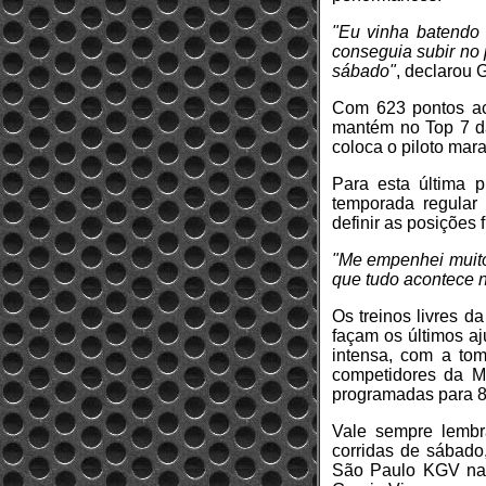
"Eu vinha batendo 
conseguia subir no 
sábado"
, declarou
Com 623 pontos acu
mantém no Top 7 d
coloca o piloto mar
Para esta última 
temporada regular
definir as posições 
"Me empenhei muito
que tudo acontece n
Os treinos livres d
façam os últimos aj
intensa, com a to
competidores da Mi
programadas para 8
Vale sempre lembr
corridas de sábad
São Paulo KGV na 