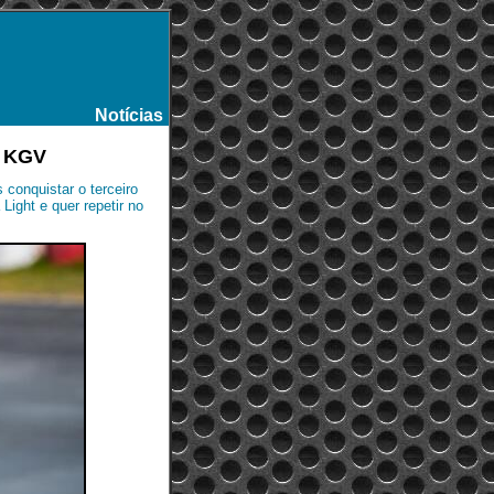
Notícias
-
P KGV
conquistar o terceiro
Light e quer repetir no