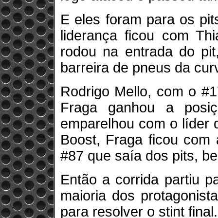
E eles foram para os pits
liderança ficou com Th
rodou na entrada do pit
barreira de pneus da curv
Rodrigo Mello, com o #17,
Fraga ganhou a posi
emparelhou com o líder 
Boost, Fraga ficou com 
#87 que saía dos pits, 
Então a corrida partiu p
maioria dos protagonis
para resolver o stint final.