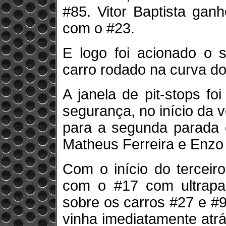
#85. Vitor Baptista gan
com o #23.
E logo foi acionado o s
carro rodado na curva d
A janela de pit-stops f
segurança, no início da 
para a segunda parada o
Matheus Ferreira e Enzo F
Com o início do terceir
com o #17 com ultrapa
sobre os carros #27 e #9
vinha imediatamente atr