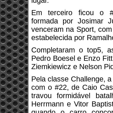
lugar.
Em terceiro ficou o 
formada por Josimar J
venceram na Sport, com d
estabelecida por Ramalho 
Completaram o top5, a
Pedro Boesel e Enzo Fit
Ziemkiewicz e Nelson Piq
Pela classe Challenge, a 
com o #22, de Caio Castr
travou formidável bat
Herrmann e Vitor Baptista
quando o carro concor