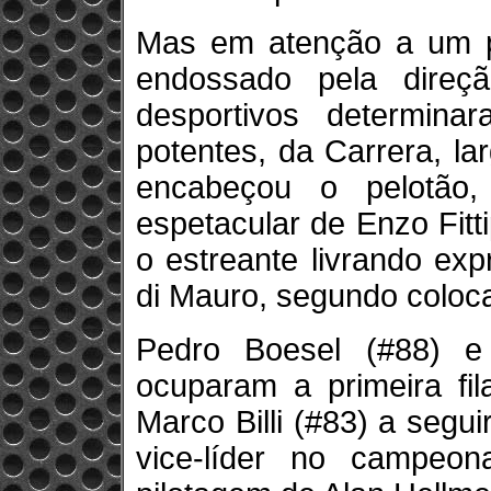
Mas em atenção a um p
endossado pela direç
desportivos determin
potentes, da Carrera, l
encabeçou o pelotão,
espetacular de Enzo Fit
o estreante livrando ex
di Mauro, segundo coloc
Pedro Boesel (#88) e
ocuparam a primeira fil
Marco Billi (#83) a seg
vice-líder no campeon