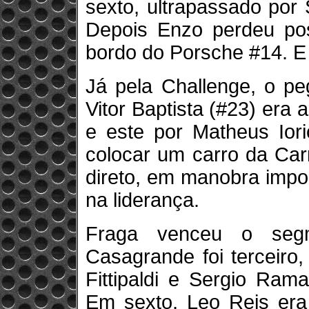
sexto, ultrapassado por 
Depois Enzo perdeu pos
bordo do Porsche #14. 
Já pela Challenge, o peg
Vitor Baptista (#23) era 
e este por Matheus Iori
colocar um carro da Car
direto, em manobra impor
na liderança.
Fraga venceu o segm
Casagrande foi terceiro
Fittipaldi e Sergio Ram
Em sexto, Leo Reis era