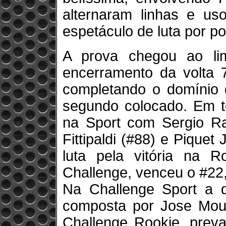
alternaram linhas e u
espetáculo de luta por po
A prova chegou ao li
encerramento da volta
completando o domínio d
segundo colocado. Em te
na Sport com Sergio Ra
Fittipaldi (#88) e Piquet
luta pela vitória na 
Challenge, venceu o #22,
Na Challenge Sport a d
composta por Jose Mour
Challenge Rookie, preva