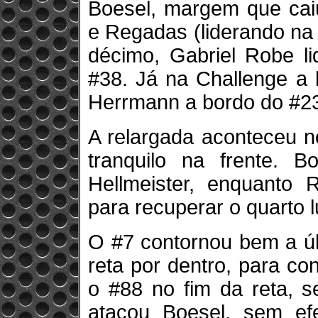
Boesel, margem que caiu
e Regadas (liderando na
décimo, Gabriel Robe l
#38. Já na Challenge a 
Herrmann a bordo do #2
A relargada aconteceu no
tranquilo na frente. 
Hellmeister, enquanto 
para recuperar o quarto l
O #7 contornou bem a úl
reta por dentro, para co
o #88 no fim da reta, s
atacou Boesel, sem efe