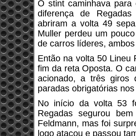
O stint caminhava para 
diferença de Regadas
abriram a volta 49 sepa
Muller perdeu um pouco 
de carros líderes, ambos
Então na volta 50 Lineu 
fim da reta Oposta. O c
acionado, a três giros 
paradas obrigatórias nos 
No início da volta 53 f
Regadas segurou bem o
Feldmann, mas foi surpr
logo atacou e passou ta