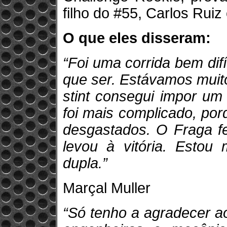
filho do #55, Carlos Ruiz 
O que eles disseram:
“Foi uma corrida bem dif
que ser. Estávamos muit
stint consegui impor um
foi mais complicado, po
desgastados. O Fraga fe
levou à vitória. Estou 
dupla.”
Marçal Muller
“Só tenho a agradecer a