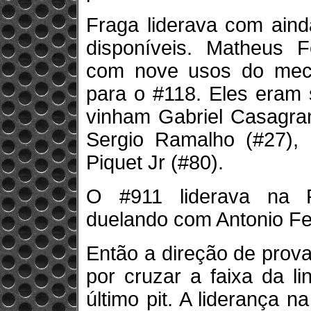
Fraga liderava com ain
disponíveis. Matheus 
com nove usos do meca
para o #118. Eles eram 
vinham Gabriel Casagran
Sergio Ramalho (#27), E
Piquet Jr (#80).
O #911 liderava na R
duelando com Antonio Fel
Então a direção de prova
por cruzar a faixa da l
último pit. A liderança n