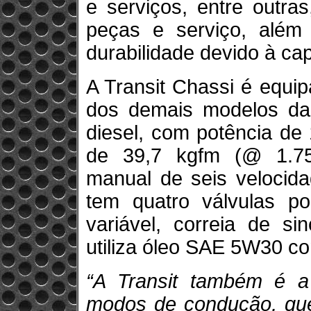
e serviços, entre outr
peças e serviço, além 
durabilidade devido à cap
A Transit Chassi é equ
dos demais modelos da l
diesel, com potência de
de 39,7 kgfm (@ 1.75
manual de seis velocida
tem quatro válvulas por
variável, correia de s
utiliza óleo SAE 5W30 c
“A Transit também é a
modos de condução, que